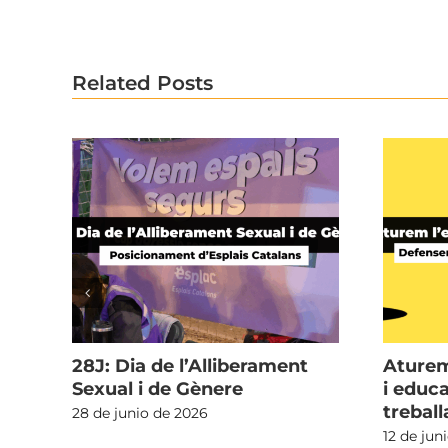
Related Posts
r a
28J: Dia de l’Alliberament
Aturem
a
Sexual i de Gènere
i educ
trebal
28 de junio de 2026
12 de jun