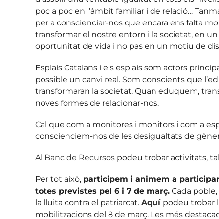
poc a poc en l’àmbit familiar i de relació… Tanma
per a conscienciar-nos que encara ens falta molt
transformar el nostre entorn i la societat, en 
oportunitat de vida i no pas en un motiu de dis
Esplais Catalans i els esplais som actors princ
possible un canvi real. Som conscients que l’e
transformaran la societat. Quan eduquem, trans
noves formes de relacionar-nos.
Cal que com a monitores i monitors i com a esp
conscienciem-nos de les desigualtats de gènere 
Al Banc de Recursos
podeu trobar activitats, ta
Per tot això,
participem i animem a participar 
totes previstes pel 6 i 7 de març.
Cada poble, 
la lluita contra el patriarcat.
Aquí
podeu trobar l
mobilitzacions del 8 de març. Les més destacad