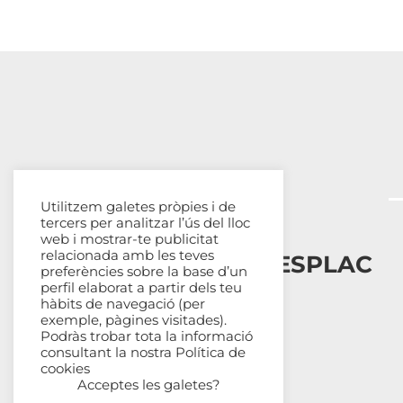
Utilitzem galetes pròpies i de
tercers per analitzar l’ús del lloc
web i mostrar-te publicitat
relacionada amb les teves
Esplais Catalans, ESPLAC
preferències sobre la base d’un
perfil elaborat a partir dels teu
hàbits de navegació (per
Qui som
exemple, pàgines visitades).
Com ens organitzem
Podràs trobar tota la informació
Transparència
consultant la nostra
Política de
cookies
Fes-te sòcia
Acceptes les galetes?