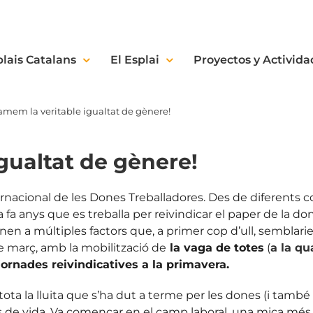
plais Catalans
El Esplai
Proyectos y Activida
amem la veritable igualtat de gènere!
gualtat de gènere!
nacional de les Dones Treballadores. Des de diferents col
ja fa anys que es treballa per reivindicar el paper de la 
n a múltiples factors que, a primer cop d’ull, semblarien
e març, amb la mobilització de
la vaga de totes
(
a la q
ornades reivindicatives a la primavera.
ota la lluita que s’ha dut a terme per les dones (i tamb
ells de vida. Va començar en el camp laboral, una mica més 