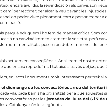
teix, encara avui dia, la reivindicació i els canvis són ne
 camí per recórrer; per alçar la veu davant les injustície
un espai on poder viure plenament com a persones; per a d
criminació.
ipals perquè eduquem i ho fem de manera crítica. Som con
ducació no canviarà immediatament la societat, però can
formem mentalitats, posem en dubte maneres de fer i veur
lais actuem en conseqüència. Analitzem el nostre entorn,
que encara reproduïm… I tot això a través del joc, que és
llers, enllaços i documents molt interessants per treballa
el diumenge de les convocatòries arreu del territori 
cada vila, cada barri s’ha organitzat per a què aquestes
es convocatòries per les
jornades de lluita del 6 i 7 de
es a Catalunya són les següents: