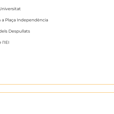
 Universitat
 h a Plaça Independència
 dels Despullats
 l’IEI