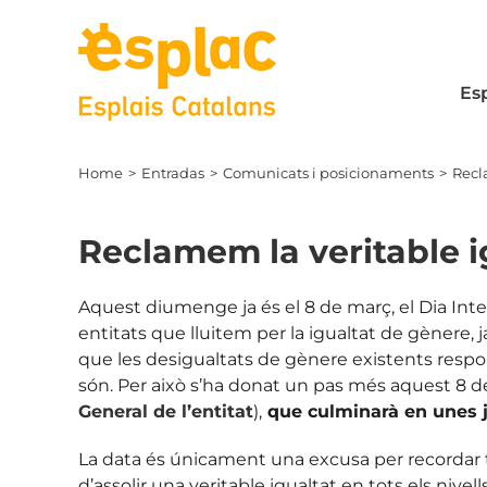
Skip
to
content
Es
Home
Entradas
Comunicats i posicionaments
Recl
Reclamem la veritable i
Aquest diumenge ja és el 8 de març, el Dia Inter
entitats que lluitem per la igualtat de gènere, 
que les desigualtats de gènere existents respone
són. Per això s’ha donat un pas més aquest 8 d
General de l’entitat
),
que culminarà en unes j
La data és únicament una excusa per recordar t
d’assolir una veritable igualtat en tots els niv