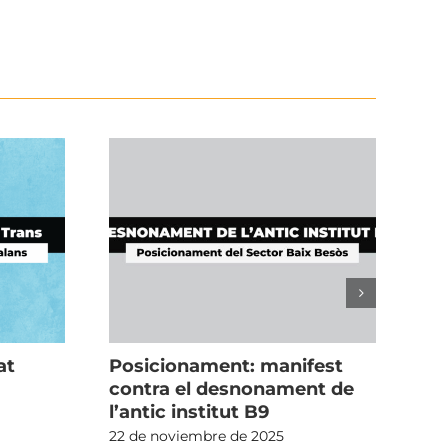
at
Posicionament: manifest
Po
contra el desnonament de
la
l’antic institut B9
21 
22 de noviembre de 2025