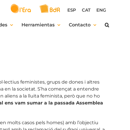
ESP
CAT
ENG
des
Herramientas
Contacto
·lectius feministes, grups de dones i altres
dona en la societat. S’ha començat a entendre
 aliens a la lluita feminista, però que no ho
ual ens vam sumar a la passada Assemblea
é en molts casos pels homes) amb l’objectiu
tard amb la reclamació del sufragi universal, a