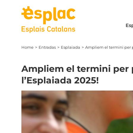
Skip
to
content
Es
Home
Entradas
Esplaiada
Ampliem el termini per p
Ampliem el termini per 
l’Esplaiada 2025!
View
Larger
Image