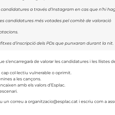
es candidatures a través d’Instagram en cas que n’hi hag
les candidatures més votades pel comitè de valoració
votacions.
es fitxes d’inscripció dels PDs que punxaran durant la nit.
 s’encarregarà de valorar les candidatures i les llistes 
 cap col·lectiu vulnerable o oprimit.
nines a les cançons.
encaixen amb els valors d’Esplac.
’escenari.
criu un correu a organitzacio@esplac.cat i escriu com a a