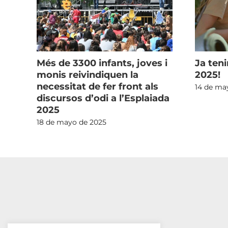
Més de 3300 infants, joves i
Ja teni
ot
monis reivindiquen la
2025!
p
necessitat de fer front als
14 de ma
discursos d’odi a l’Esplaiada
2025
18 de mayo de 2025