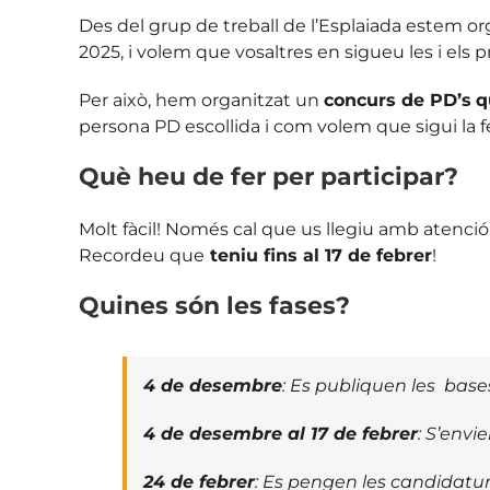
Des del grup de treball de l’Esplaiada estem org
2025, i volem que vosaltres en sigueu les i els 
Per això, hem organitzat un
concurs de PD’s
q
persona PD escollida i com volem que sigui la f
Què heu de fer per participar?
Molt fàcil! Només cal que us llegiu amb atenció
Recordeu que
teniu fins al 17 de febrer
!
Quines són les fases?
4 de desembre
: Es publiquen les base
4 de desembre al 17 de febrer
: S’envi
24 de febrer
: Es pengen les candidatu