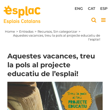
Skip
to
ENG
CAT
ESP
content
Home
Entradas
Recursos
Sin categorizar
Aquestes vacances, treu la pols al projecte educatiu de
l’esplai!
Aquestes vacances, treu
la pols al projecte
educatiu de l’esplai!
View
Larger
Image