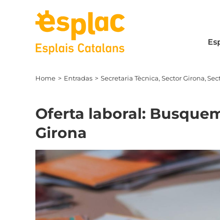
Skip
to
content
Es
Home
Entradas
Secretaria Tècnica
Sector Girona
Sec
Oferta laboral: Busquem
Girona
View
Larger
Image