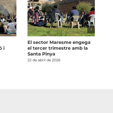
El sector Maresme engega
La 
 i
el tercer trimestre amb la
l’
Santa Pinya
ta
se
22 de abril de 2026
13 d