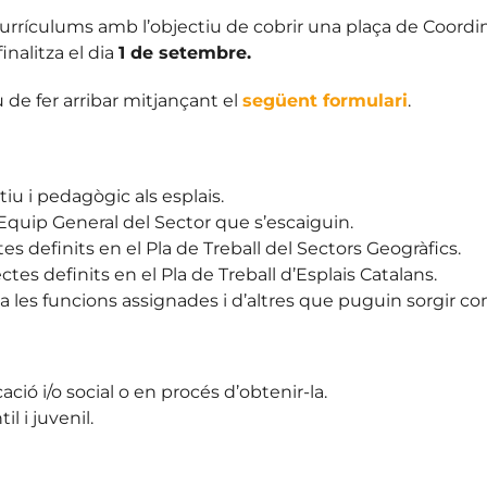
urrículums amb l’objectiu de cobrir una plaça de Coordin
finalitza el dia
1 de setembre.
u de fer arribar mitjançant el
següent formulari
.
iu i pedagògic als esplais.
 l’Equip General del Sector que s’escaiguin.
es definits en el Pla de Treball del Sectors Geogràfics.
tes definits en el Pla de Treball d’Esplais Catalans.
a les funcions assignades i d’altres que puguin sorgir co
ació i/o social o en procés d’obtenir-la.
il i juvenil.