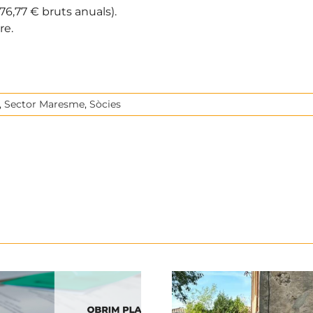
976,77 € bruts anuals).
re.
,
Sector Maresme
,
Sòcies