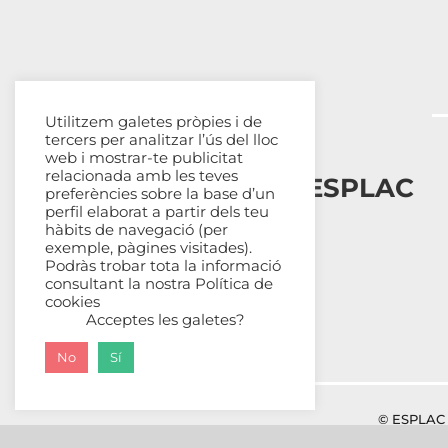
Utilitzem galetes pròpies i de
tercers per analitzar l’ús del lloc
web i mostrar-te publicitat
relacionada amb les teves
Esplais Catalans, ESPLAC
preferències sobre la base d’un
perfil elaborat a partir dels teu
hàbits de navegació (per
Qui som
exemple, pàgines visitades).
Com ens organitzem
Podràs trobar tota la informació
Transparència
consultant la nostra
Política de
cookies
Fes-te sòcia
Acceptes les galetes?
No
Sí
© ESPLAC 