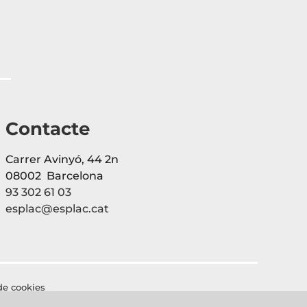
Contacte
Carrer Avinyó, 44 2n
08002 Barcelona
93 302 61 03
esplac@esplac.cat
 de cookies