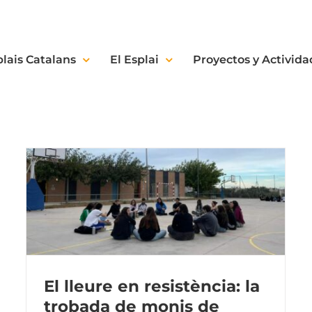
plais Catalans
El Esplai
Proyectos y Activida
El lleure en resistència: la
trobada de monis de