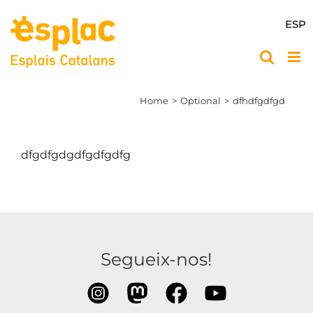
Skip
to
ESP
content
Home
Optional
dfhdfgdfgd
dfgdfgdgdfgdfgdfg
Segueix-nos!