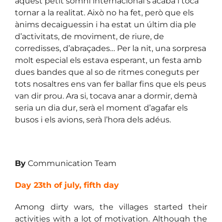
aquest petit somni internacional s’acaba i toca
tornar a la realitat. Això no ha fet, però que els
ànims decaiguessin i ha estat un últim dia ple
d’activitats, de moviment, de riure, de
corredisses, d’abraçades… Per la nit, una sorpresa
molt especial els estava esperant, un festa amb
dues bandes que al so de ritmes coneguts per
tots nosaltres ens van fer ballar fins que els peus
van dir prou. Ara si, tocava anar a dormir, demà
seria un dia dur, serà el moment d’agafar els
busos i els avions, serà l’hora dels adéus.
By
Communication Team
Day 23th of july, fifth day
Among dirty wars, the villages started their
activities with a lot of motivation. Although the