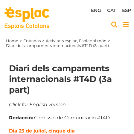
Skip
to
ENG
CAT
ESP
content
Home
Entradas
Activitats esplac
Esplac al món
Diari dels campaments internacionals #T4D (3a part)
Diari dels campaments
internacionals #T4D (3a
part)
Click for English version
Redacció:
Comissió de Comunicació #T4D
Dia 23 de juliol, cinquè dia