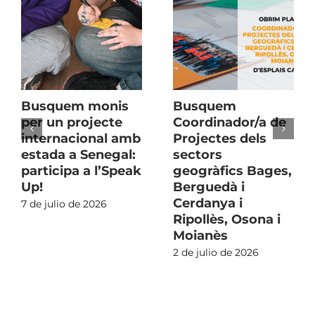
Busquem monis
Busquem
per un projecte
Coordinador/a de
internacional amb
Projectes dels
estada a Senegal:
sectors
participa a l’Speak
geogràfics Bages,
Up!
Berguedà i
Cerdanya i
7 de julio de 2026
Ripollès, Osona i
Moianès
2 de julio de 2026