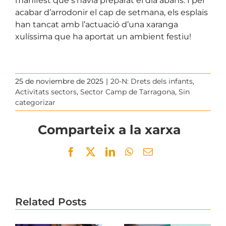
manifest que s’havia preparat el dia abans. I per
acabar d’arrodonir el cap de setmana, els esplais
han tancat amb l’actuació d’una xaranga
xulíssima que ha aportat un ambient festiu!
25 de noviembre de 2025
|
20-N: Drets dels infants
,
Activitats sectors
,
Sector Camp de Tarragona
,
Sin
categorizar
Comparteix a la xarxa
Facebook
Twitter
LinkedIn
WhatsApp
Email
Related Posts