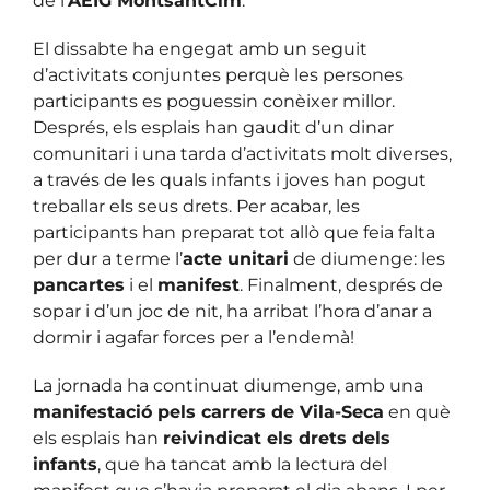
de l’
AEIG MontsantCim
.
El dissabte ha engegat amb un seguit
d’activitats conjuntes perquè les persones
participants es poguessin conèixer millor.
Després, els esplais han gaudit d’un dinar
comunitari i una tarda d’activitats molt diverses,
a través de les quals infants i joves han pogut
treballar els seus drets. Per acabar, les
participants han preparat tot allò que feia falta
per dur a terme l’
acte unitari
de diumenge: les
pancartes
i el
manifest
. Finalment, després de
sopar i d’un joc de nit, ha arribat l’hora d’anar a
dormir i agafar forces per a l’endemà!
La jornada ha continuat diumenge, amb una
manifestació pels carrers de Vila-Seca
en què
els esplais han
reivindicat els drets dels
infants
, que ha tancat amb la lectura del