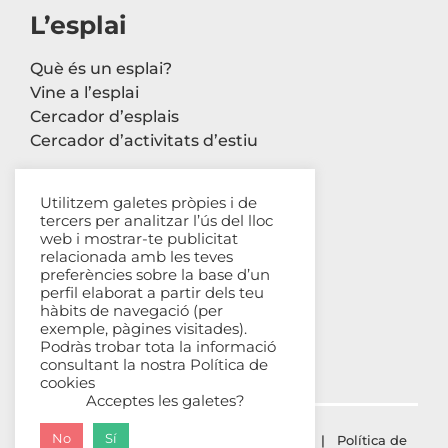
L’esplai
Què és un esplai?
Vine a l’esplai
Cercador d’esplais
Cercador d’activitats d’estiu
Utilitzem galetes pròpies i de
tercers per analitzar l’ús del lloc
Contacte
web i mostrar-te publicitat
relacionada amb les teves
Carrer Avinyó, 44 2n
preferències sobre la base d’un
perfil elaborat a partir dels teu
08002 Barcelona
hàbits de navegació (per
93 302 61 03
exemple, pàgines visitades).
esplac@esplac.cat
Podràs trobar tota la informació
consultant la nostra
Política de
cookies
Acceptes les galetes?
No
Sí
© ESPLAC Copyright
2026 |
Avís Legal
|
Política de