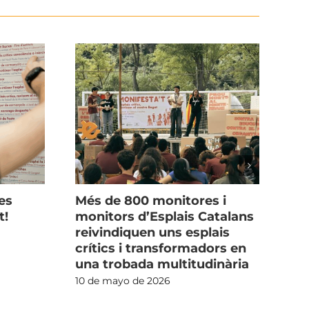
es
Més de 800 monitores i
Ho 
t!
monitors d’Esplais Catalans
Mon
reivindiquen uns esplais
4 d
crítics i transformadors en
una trobada multitudinària
10 de mayo de 2026