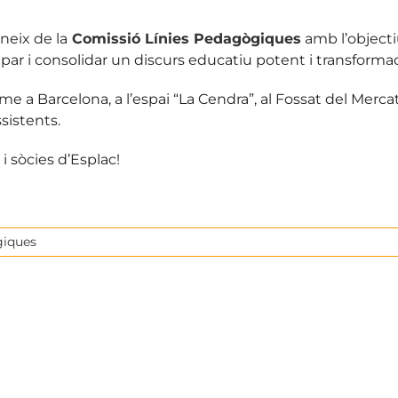
neix de la
Comissió Línies Pedagògiques
amb l’objecti
r i consolidar un discurs educatiu potent i transformad
 a Barcelona, a l’espai “La Cendra”, al Fossat del Mercat
sistents.
 i sòcies d’Esplac!
giques