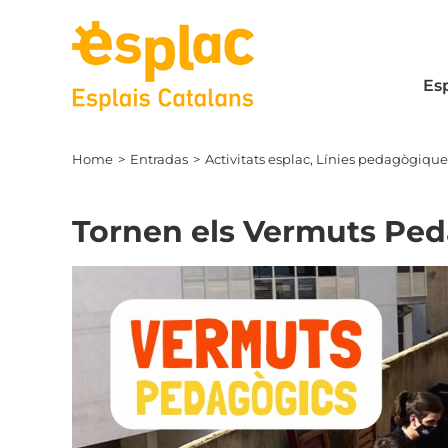
Skip
to
content
Es
Home
Entradas
Activitats esplac
Línies pedagògique
Tornen els Vermuts Ped
View
Larger
Image