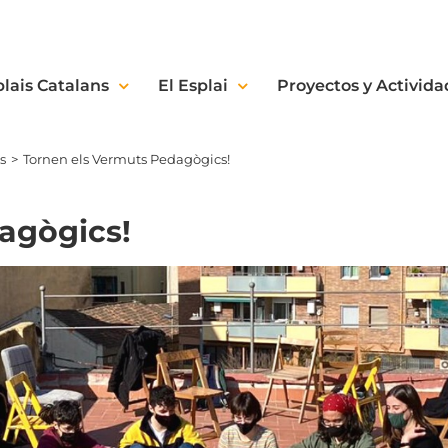
plais Catalans
El Esplai
Proyectos y Activida
s
Tornen els Vermuts Pedagògics!
agògics!