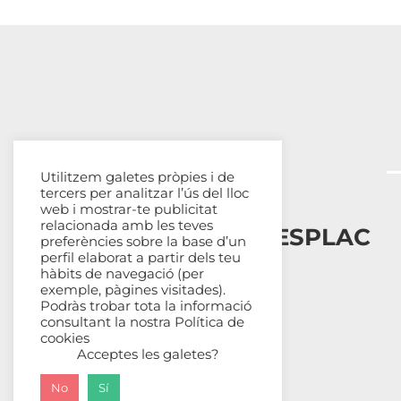
Utilitzem galetes pròpies i de
tercers per analitzar l’ús del lloc
web i mostrar-te publicitat
relacionada amb les teves
Esplais Catalans, ESPLAC
preferències sobre la base d’un
perfil elaborat a partir dels teu
hàbits de navegació (per
Qui som
exemple, pàgines visitades).
Com ens organitzem
Podràs trobar tota la informació
Transparència
consultant la nostra
Política de
cookies
Fes-te sòcia
Acceptes les galetes?
No
Sí