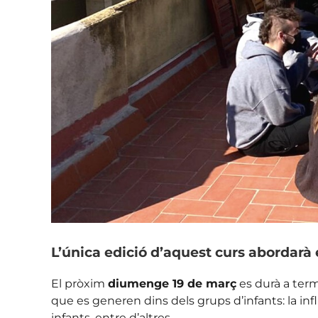
L’única edició d’aquest curs abordarà e
El pròxim
diumenge 19 de març
es durà a term
que es generen dins dels grups d’infants: la infl
infants, entre d’altres.