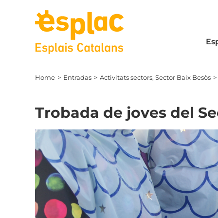
Skip
to
content
Es
Home
Entradas
Activitats sectors
Sector Baix Besòs
Trobada de joves del S
View
Larger
Image