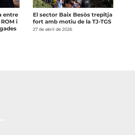
a entre
El sector Baix Besòs trepitja
Le
l ROM i
fort amb motiu de la TJ-TGS
Or
egades
co
27 de abril de 2026
Do
se
26 d