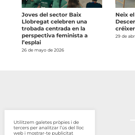
el
Joves del sector Baix
Neix el
Llobregat celebren una
Descent
trobada centrada en la
créixer
perspectiva feminista a
29 de abr
l’esplai
26 de mayo de 2026
Utilitzem galetes pròpies i de
tercers per analitzar l’ús del lloc
web i mostrar-te publicitat