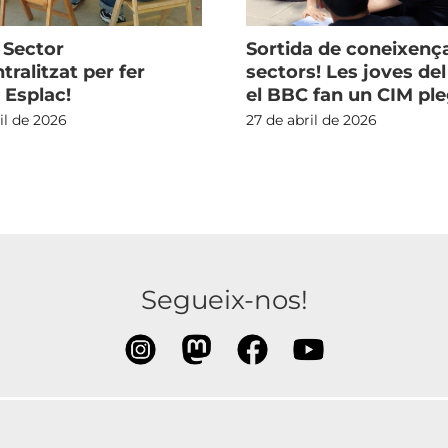
 Sector
Sortida de coneixenç
ralitzat per fer
sectors! Les joves de
 Esplac!
el BBC fan un CIM pl
il de 2026
27 de abril de 2026
Segueix-nos!