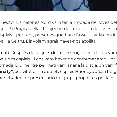
 Sector Barcelonès Nord vam fer la Trobada de Joves del S
é…! i Puigcastellar. L’objectiu de la Trobada de Joves va 
splais i, per tant, persones que han d’assegurar la continu
va i la Geltrú. Els volem agrair haver-nos acollit!
tí. Després de fer jocs de coneixença, per la tarda vam f
al pels dos esplais… i ens vam haver de conformar amb una
ornada. Diumenge pel matí vam anar a la platja, on vam 
rsity”
, activitat en la que els esplais Buenoyqué…! i Puig
e el vídeo de presentació de grup i propostes per la ni