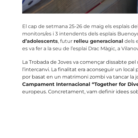
El cap de setmana 25-26 de maig els esplais del
monitors/es i 3 intendents dels esplais Buenoyqu
d’adolescents
, futur
relleu generacional
dels e
es va fer a la seu de l’esplai Drac Màgic, a Vilano
La Trobada de Joves va començar dissabte pel ma
l’intercanvi. La finalitat era aconseguir un loc
por basat en un matrimoni zombi va tancar la j
Campament Internacional “Together for Dive
europeus. Concretament, vam definir idees sobr