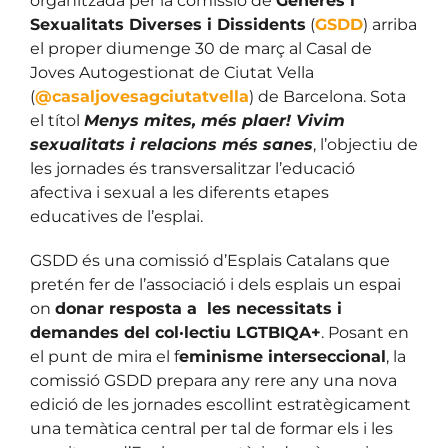
organitzada per la comissió de
Gèneres i
Sexualitats Diverses i Dissidents
(
GSDD
) arriba
el proper diumenge 30 de març al Casal de
Joves Autogestionat de Ciutat Vella
(
@casaljovesagciutatvella
) de Barcelona. Sota
el títol
Menys mites, més plaer! Vivim
sexualitats i relacions més sanes
, l’objectiu de
les jornades és transversalitzar l’educació
afectiva i sexual a les diferents etapes
educatives de l’esplai.
GSDD és una comissió d’Esplais Catalans que
pretén fer de l’associació i dels esplais un espai
on
donar resposta a les necessitats i
demandes del col·lectiu LGTBIQA+
. Posant en
el punt de mira el f
eminisme interseccional
, la
comissió GSDD prepara any rere any una nova
edició de les jornades escollint estratègicament
una temàtica central per tal de formar els i les