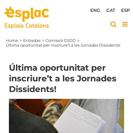
Skip
to
ENG
CAT
ESP
content
Home
Entradas
Comissió GSDD
Última oportunitat per inscriure’t a les Jornades Dissidents!
Última oportunitat per
inscriure’t a les Jornades
Dissidents!
View
Larger
Image