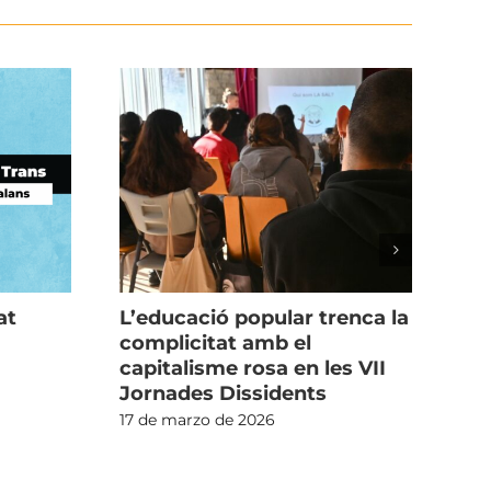
at
L’educació popular trenca la
Últ
complicitat amb el
le
capitalisme rosa en les VII
5 d
Jornades Dissidents
17 de marzo de 2026