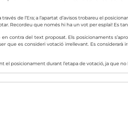
 través de l’
Era
; a l’apartat d’avisos trobareu el posicion
 votar. Recordeu que només hi ha un vot per esplai! Es tanc
 o en contra del text proposat. Els posicionaments s’apr
 ser que es consideri votació irrellevant. Es considerar
el posicionament durant l’etapa de votació, ja que no 