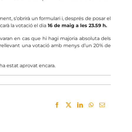
ament, s’obrirà un formulari i, després de posar el
arà la votació el dia
16 de maig a les 23.59 h.
ovaran en cas que hi hagi majoria absoluta dels
à irrellevant una votació amb menys d’un 20% de
ha estat aprovat encara.
Facebook
Twitter
LinkedIn
WhatsApp
Email