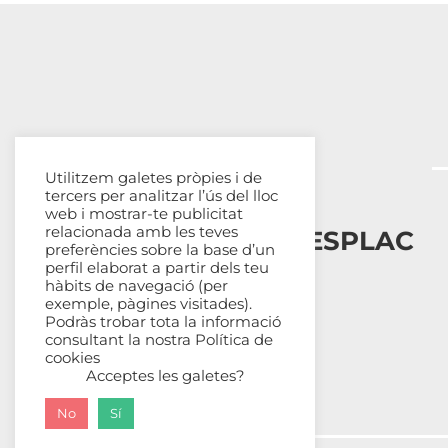
Utilitzem galetes pròpies i de
tercers per analitzar l’ús del lloc
web i mostrar-te publicitat
relacionada amb les teves
Esplais Catalans, ESPLAC
preferències sobre la base d’un
perfil elaborat a partir dels teu
Qui som
hàbits de navegació (per
exemple, pàgines visitades).
Com ens organitzem
Podràs trobar tota la informació
Transparència
consultant la nostra
Política de
Fes-te sòcia
cookies
Acceptes les galetes?
No
Sí