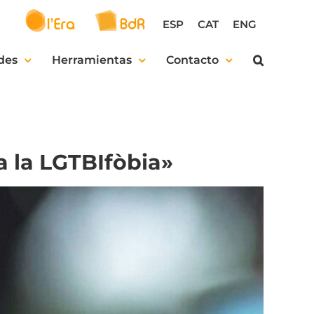
ESP
CAT
ENG
des
Herramientas
Contacto
a la LGTBIfòbia»