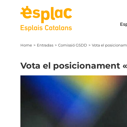
Skip
to
content
Es
Home
Entradas
Comissió GSDD
Vota el posicionam
Vota el posicionament «
View
Larger
Image