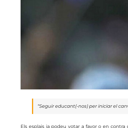
“Seguir educant(-nos) per iniciar el ca
Els esplais ja podeu votar a favor o en contr