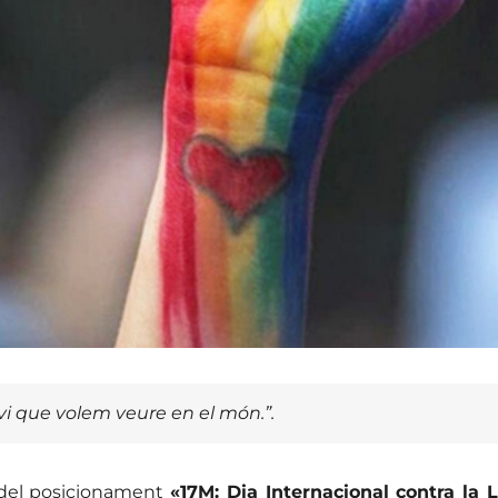
nvi que volem veure en el món.
”.
a del posicionament
«17M: Dia Internacional contra la