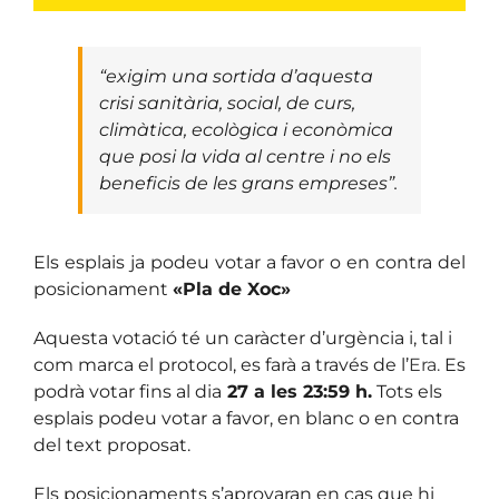
“
exigim una sortida d’aquesta
crisi sanitària, social, de curs,
climàtica, ecològica i econòmica
que posi la vida al centre i no els
beneficis de les grans empreses
”.
Els esplais ja podeu votar a favor o en contra del
posicionament
«Pla de Xoc»
Aquesta votació té un caràcter d’urgència i, tal i
com marca el protocol, es farà a través de l’
Era.
Es
podrà votar fins al dia
27 a les 23:59 h.
Tots els
esplais podeu votar a favor, en blanc o en contra
del text proposat.
Els posicionaments s’aprovaran en cas que hi