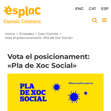
Skip
to
ENG
CAT
ESP
content
Home
Entradas
Gran Comitè
Vota el posicionament: «Pla de Xoc Social»
Vota el posicionament:
«Pla de Xoc Social»
View
Larger
Image