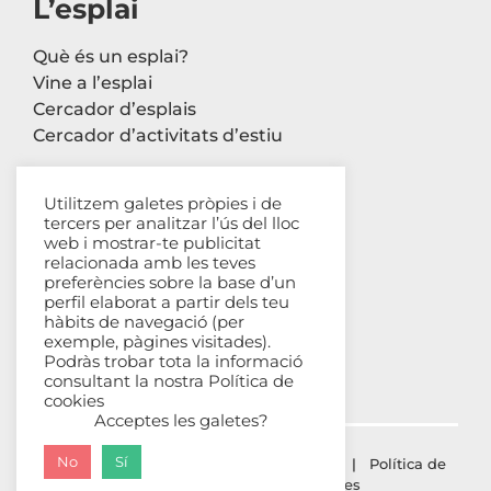
L’esplai
Què és un esplai?
Vine a l’esplai
Cercador d’esplais
Cercador d’activitats d’estiu
Utilitzem galetes pròpies i de
tercers per analitzar l’ús del lloc
Contacte
web i mostrar-te publicitat
relacionada amb les teves
Carrer Avinyó, 44 2n
preferències sobre la base d’un
perfil elaborat a partir dels teu
08002 Barcelona
hàbits de navegació (per
93 302 61 03
exemple, pàgines visitades).
esplac@esplac.cat
Podràs trobar tota la informació
consultant la nostra
Política de
cookies
Acceptes les galetes?
No
Sí
© ESPLAC Copyright
2026 |
Avís Legal
|
Política de
privacitat
|
Política de cookies