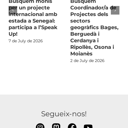
Busquem monis
Busquem
per un projecte
Coordinador/a de
internacional amb
Projectes dels
estada a Senegal:
sectors
participa a l’Speak
geogràfics Bages,
Up!
Berguedà i
Cerdanya i
7 de July de 2026
Ripollès, Osona i
Moianès
2 de July de 2026
Segueix-nos!