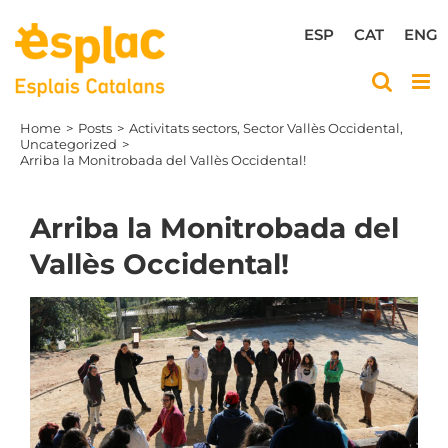
Skip
to
ESP
CAT
ENG
content
Home
Posts
Activitats sectors
Sector Vallès Occidental
Uncategorized
Arriba la Monitrobada del Vallès Occidental!
Arriba la Monitrobada del
Vallès Occidental!
View
Larger
Image