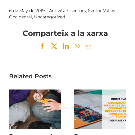
6 de May de 2019
|
Activitats sectors
,
Sector Vallès
Occidental
,
Uncategorized
Comparteix a la xarxa
Facebook
Twitter
LinkedIn
WhatsApp
Email
Related Posts