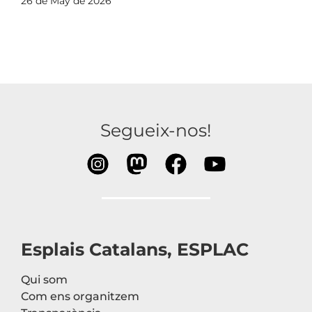
26 de May de 2026
Segueix-nos!
Esplais Catalans, ESPLAC
Qui som
Com ens organitzem