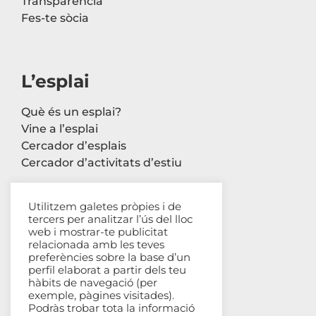
Transparència
Fes-te sòcia
L’esplai
Què és un esplai?
Vine a l’esplai
Cercador d’esplais
Cercador d’activitats d’estiu
Utilitzem galetes pròpies i de
tercers per analitzar l’ús del lloc
Contacte
web i mostrar-te publicitat
relacionada amb les teves
Carrer Avinyó, 44 2n
preferències sobre la base d’un
perfil elaborat a partir dels teu
08002 Barcelona
hàbits de navegació (per
93 302 61 03
exemple, pàgines visitades).
esplac@esplac.cat
Podràs trobar tota la informació