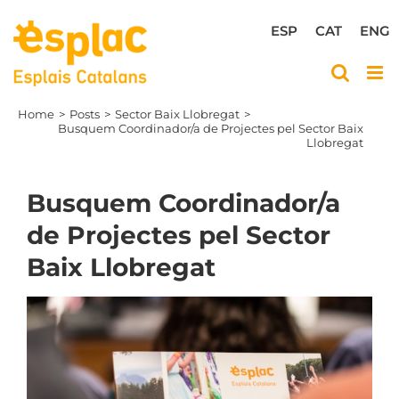
Skip
to
ESP
CAT
ENG
content
Home
Posts
Sector Baix Llobregat
Busquem Coordinador/a de Projectes pel Sector Baix
Llobregat
Busquem Coordinador/a
de Projectes pel Sector
Baix Llobregat
View
Larger
Image