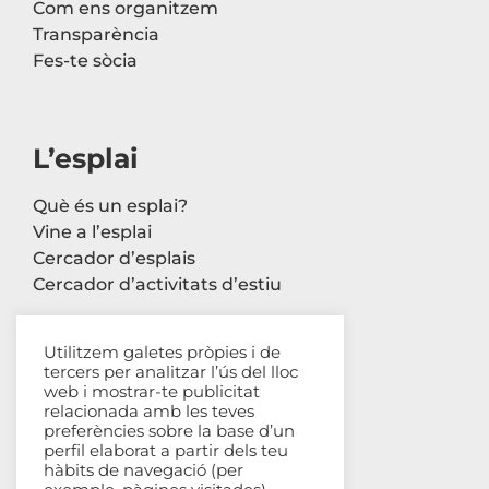
Com ens organitzem
Transparència
Fes-te sòcia
L’esplai
Què és un esplai?
Vine a l’esplai
Cercador d’esplais
Cercador d’activitats d’estiu
Utilitzem galetes pròpies i de
tercers per analitzar l’ús del lloc
Contacte
web i mostrar-te publicitat
relacionada amb les teves
Carrer Avinyó, 44 2n
preferències sobre la base d’un
perfil elaborat a partir dels teu
08002 Barcelona
hàbits de navegació (per
93 302 61 03