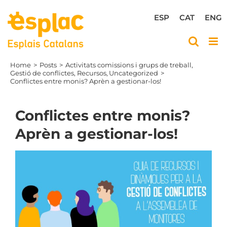
Skip
to
ESP
CAT
ENG
content
Home
Posts
Activitats comissions i grups de treball
Gestió de conflictes
Recursos
Uncategorized
Conflictes entre monis? Aprèn a gestionar-los!
Conflictes entre monis?
Aprèn a gestionar-los!
View
Larger
Image