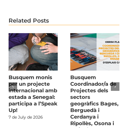
Related Posts
Busquem monis
Busquem
per un projecte
Coordinador/a de
internacional amb
Projectes dels
estada a Senegal:
sectors
participa a l’Speak
geogràfics Bages,
Up!
Berguedà i
Cerdanya i
7 de July de 2026
Ripollès, Osona i