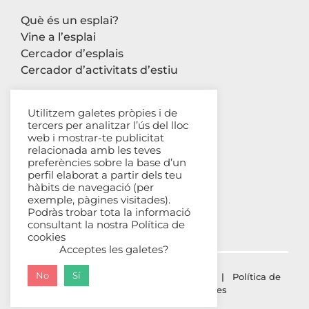
Què és un esplai?
Vine a l’esplai
Cercador d’esplais
Cercador d’activitats d’estiu
Utilitzem galetes pròpies i de
tercers per analitzar l’ús del lloc
Contacte
web i mostrar-te publicitat
relacionada amb les teves
Carrer Avinyó, 44 2n
preferències sobre la base d’un
perfil elaborat a partir dels teu
08002 Barcelona
hàbits de navegació (per
93 302 61 03
exemple, pàgines visitades).
esplac@esplac.cat
Podràs trobar tota la informació
consultant la nostra
Política de
cookies
Acceptes les galetes?
No
Sí
© ESPLAC Copyright
2026 |
Avís Legal
|
Política de
privacitat
|
Política de cookies