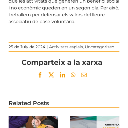
què les activitats que generen un benefici social
i no econòmic queden en un segon pla. Per això,
treballem per defensar els valors del lleure
associatiu de base voluntària.
25 de July de 2024
|
Activitats esplais
,
Uncategorized
Comparteix a la xarxa
Facebook
Twitter
LinkedIn
WhatsApp
Email
Related Posts