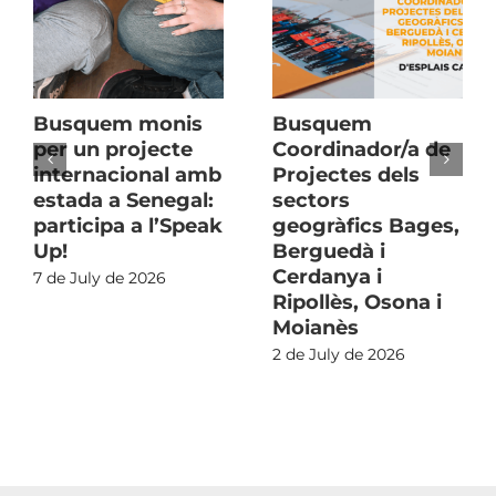
Busquem monis
Busquem
per un projecte
Coordinador/a de
internacional amb
Projectes dels
estada a Senegal:
sectors
participa a l’Speak
geogràfics Bages,
Up!
Berguedà i
Cerdanya i
7 de July de 2026
Ripollès, Osona i
Moianès
2 de July de 2026