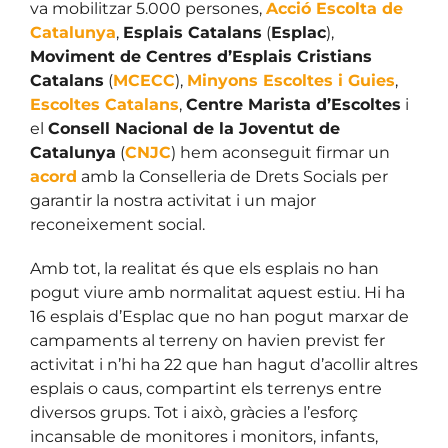
va mobilitzar 5.000 persones,
Acció Escolta de
Catalunya
,
Esplais Catalans
(
Esplac
),
Moviment de Centres d’Esplais Cristians
Catalans
(
MCECC
),
Minyons
Escoltes i Guies
,
Escoltes Catalans
,
Centre Marista d’Escoltes
i
el
Consell Nacional de la Joventut de
Catalunya
(
CNJC
) hem aconseguit firmar un
acord
amb la Conselleria de Drets Socials per
garantir la nostra activitat i un major
reconeixement social.
Amb tot, la realitat és que els esplais no han
pogut viure amb normalitat aquest estiu. Hi ha
16 esplais d’Esplac que no han pogut marxar de
campaments al terreny on havien previst fer
activitat i n’hi ha 22 que han hagut d’acollir altres
esplais o caus, compartint els terrenys entre
diversos grups. Tot i això, gràcies a l’esforç
incansable de monitores i monitors, infants,