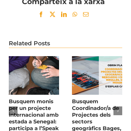
Comparteix a la xarxa
Facebook
Twitter
LinkedIn
WhatsApp
Email
Related Posts
Busquem monis
Busquem
per un projecte
Coordinador/a de
internacional amb
Projectes dels
estada a Senegal:
sectors
participa a l’Speak
geogràfics Bages,