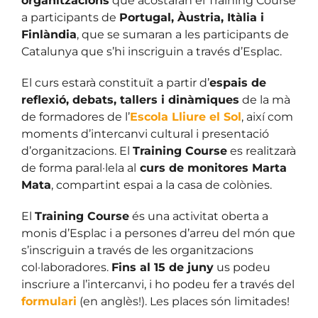
organitzacions
que acostaran el Training Course
a participants de
Portugal, Àustria, Itàlia i
Finlàndia
, que se sumaran a les participants de
Catalunya que s’hi inscriguin a través d’Esplac.
El curs estarà constituït a partir d’
espais de
reflexió, debats, tallers i dinàmiques
de la mà
de formadores de l’
Escola Lliure el Sol
, així com
moments d’intercanvi cultural i presentació
d’organitzacions. El
Training Course
es realitzarà
de forma paral·lela al
curs de monitores Marta
Mata
, compartint espai a la casa de colònies.
El
Training Course
és una activitat oberta a
monis d’Esplac i a persones d’arreu del món que
s’inscriguin a través de les organitzacions
col·laboradores.
Fins al 15 de juny
us podeu
inscriure a l’intercanvi, i ho podeu fer a través del
formulari
(en anglès!). Les places són limitades!