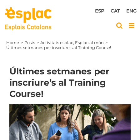
Skip
to
ESP
CAT
ENG
content
Home
Posts
Activitats esplac
Esplac al món
Últimes setmanes per inscriure’s al Training Course!
Últimes setmanes per
inscriure’s al Training
Course!
View
Larger
Image