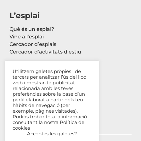
L’esplai
Què és un esplai?
Vine a l’esplai
Cercador d’esplais
Cercador d’activitats d’estiu
Utilitzem galetes pròpies i de
tercers per analitzar l’ús del lloc
Contacte
web i mostrar-te publicitat
relacionada amb les teves
Carrer Avinyó, 44 2n
preferències sobre la base d’un
perfil elaborat a partir dels teu
08002 Barcelona
hàbits de navegació (per
93 302 61 03
exemple, pàgines visitades).
esplac@esplac.cat
Podràs trobar tota la informació
consultant la nostra
Política de
cookies
Acceptes les galetes?