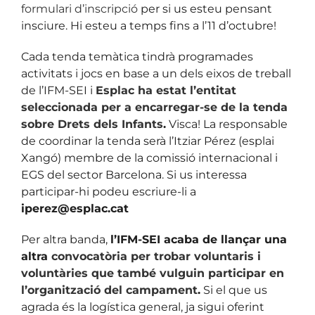
formulari d’inscripció
per si us esteu pensant
insciure. Hi esteu a temps fins a l’11 d’octubre!
Cada tenda temàtica tindrà programades
activitats i jocs en base a un dels eixos de treball
de l’IFM-SEI i
Esplac ha estat l’entitat
seleccionada per a encarregar-se de la tenda
sobre Drets dels Infants
.
Visca! La responsable
de coordinar la tenda serà l’Itziar Pérez (esplai
Xangó) membre de la comissió internacional i
EGS del sector Barcelona. Si us interessa
participar-hi podeu escriure-li a
iperez@esplac.cat
Per altra banda,
l’IFM-SEI acaba de llançar una
altra
convocatòria per trobar voluntaris i
voluntàries que també vulguin participar en
l’organització del campament
.
Si el que us
agrada és la logística general, ja sigui oferint