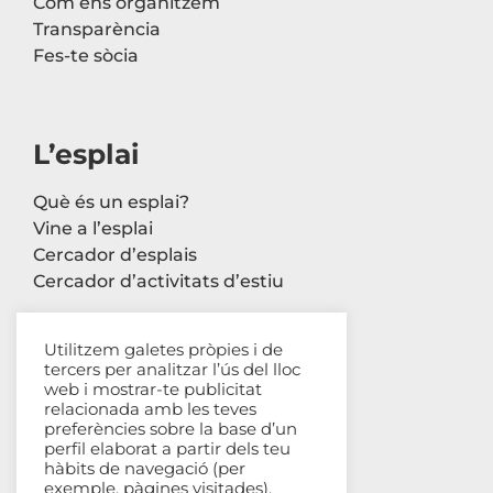
Com ens organitzem
Transparència
Fes-te sòcia
L’esplai
Què és un esplai?
Vine a l’esplai
Cercador d’esplais
Cercador d’activitats d’estiu
Utilitzem galetes pròpies i de
tercers per analitzar l’ús del lloc
Contacte
web i mostrar-te publicitat
relacionada amb les teves
Carrer Avinyó, 44 2n
preferències sobre la base d’un
perfil elaborat a partir dels teu
08002 Barcelona
hàbits de navegació (per
93 302 61 03
exemple, pàgines visitades).