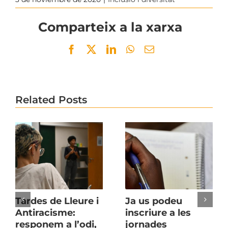
Comparteix a la xarxa
Facebook
Twitter
LinkedIn
WhatsApp
Email
Related Posts
Tardes de Lleure i
Ja us podeu
Antiracisme:
inscriure a les
responem a l’odi,
jornades