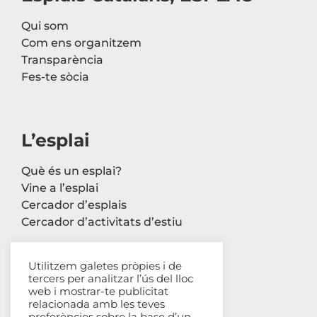
Qui som
Com ens organitzem
Transparència
Fes-te sòcia
L’esplai
Què és un esplai?
Vine a l’esplai
Cercador d’esplais
Cercador d’activitats d’estiu
Utilitzem galetes pròpies i de
tercers per analitzar l’ús del lloc
Contacte
web i mostrar-te publicitat
relacionada amb les teves
Carrer Avinyó, 44 2n