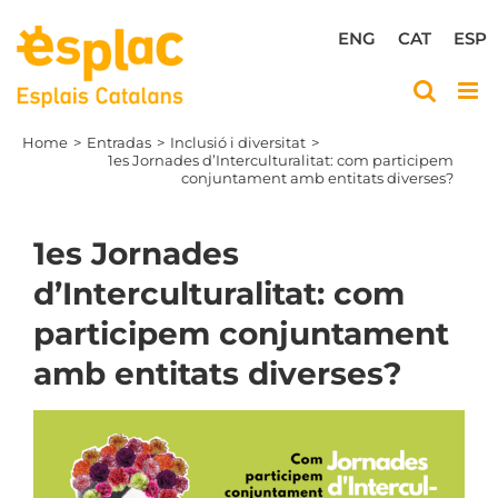
Skip
to
ENG
CAT
ESP
content
Home
Entradas
Inclusió i diversitat
1es Jornades d’Interculturalitat: com participem
conjuntament amb entitats diverses?
1es Jornades
d’Interculturalitat: com
participem conjuntament
amb entitats diverses?
View
Larger
Image