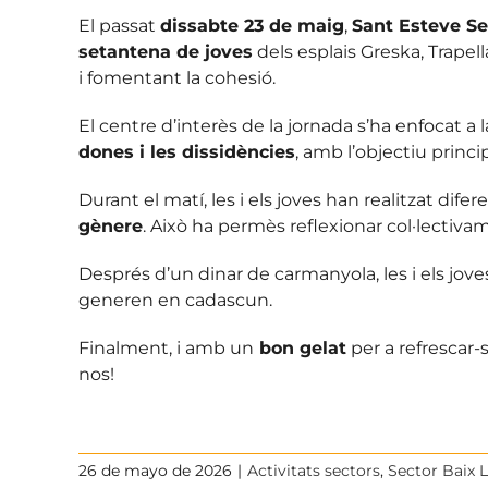
El passat
dissabte 23 de maig
,
Sant Esteve Se
setantena de joves
dels esplais Greska, Trapell
i fomentant la cohesió.
El centre d’interès de la jornada s’ha enfocat a l
dones i les dissidències
, amb l’objectiu princi
Durant el matí, les i els joves han realitzat difer
gènere
. Això ha permès reflexionar col·lectiv
Després d’un dinar de carmanyola, les i els joves
generen en cadascun.
Finalment, i amb un
bon gelat
per a refrescar-
nos!
26 de mayo de 2026
|
Activitats sectors
,
Sector Baix 