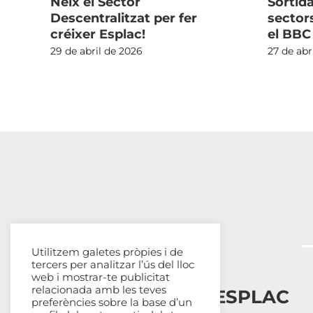
Neix el Sector
Sortid
del
Descentralitzat per fer
sectors
créixer Esplac!
el BBC
29 de abril de 2026
27 de abr
Utilitzem galetes pròpies i de
tercers per analitzar l’ús del lloc
web i mostrar-te publicitat
relacionada amb les teves
Esplais Catalans, ESPLAC
preferències sobre la base d’un