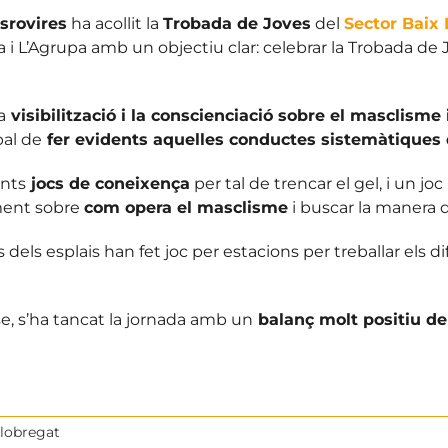
srovires
ha acollit la
Trobada de Joves
del
Sector Baix 
a i L’Agrupa amb un objectiu clar: celebrar la Trobada de 
a
visibilització i la conscienciació sobre el masclisme 
pal de
fer evidents aquelles conductes sistemàtiques
ents
jocs de coneixença
per tal de trencar el gel, i un joc
ament sobre
com opera el masclisme
i buscar la manera 
 dels esplais han fet joc per estacions per treballar els d
se, s’ha tancat la jornada amb un
balanç molt positiu de
Llobregat