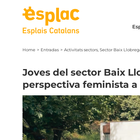
Skip
to
content
Es
Home
Entradas
Activitats sectors
Sector Baix Llobreg
Joves del sector Baix L
perspectiva feminista a 
View
Larger
Image