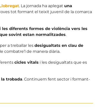
Llobregat
. La jornada ha aplegat
una
Joves tot formant el teixit juvenil de la comarca
i les diferents formes de violència vers les
 que sovint estan normalitzades
.
 per a treballar les
desigualtats en clau de
de combatre’l de manera diària.
iferents
cicles vitals
i les desigualtats que es
 la trobada
. Continuem fent sector i formant-