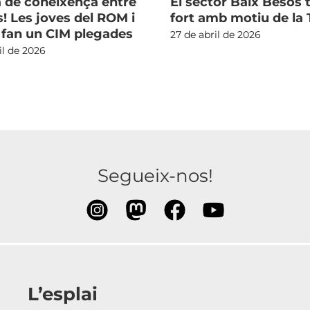
a de coneixença entre
El sector Baix Besòs t
! Les joves del ROM i
fort amb motiu de la
 fan un CIM plegades
27 de abril de 2026
il de 2026
Segueix-nos!
L’esplai