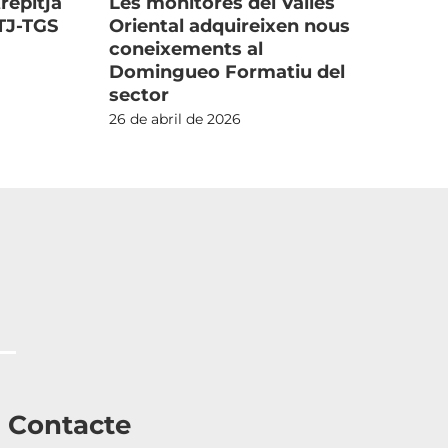
repitja
Les monitores del Vallès
Ca
 TJ-TGS
Oriental adquireixen nous
d’
coneixements al
cal
Domingueo Formatiu del
23 d
sector
26 de abril de 2026
Contacte