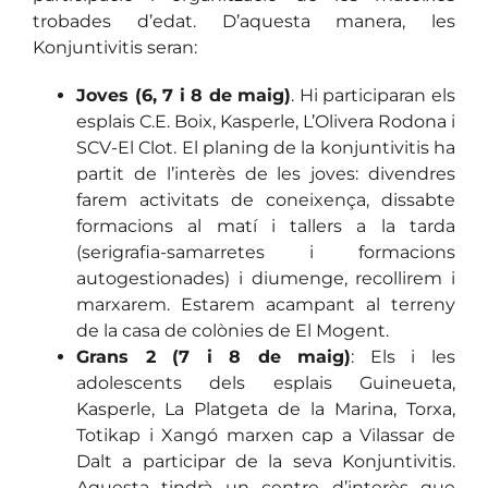
trobades d’edat. D’aquesta manera, les
Konjuntivitis seran:
Joves (6, 7 i 8 de maig)
. Hi participaran els
esplais C.E. Boix, Kasperle, L’Olivera Rodona i
SCV-El Clot. El planing de la konjuntivitis ha
partit de l’interès de les joves: divendres
farem activitats de coneixença, dissabte
formacions al matí i tallers a la tarda
(serigrafia-samarretes i formacions
autogestionades) i diumenge, recollirem i
marxarem. Estarem acampant al terreny
de la casa de colònies de El Mogent.
Grans 2 (7 i 8 de maig)
: Els i les
adolescents dels esplais Guineueta,
Kasperle, La Platgeta de la Marina, Torxa,
Totikap i Xangó marxen cap a Vilassar de
Dalt a participar de la seva Konjuntivitis.
Aquesta tindrà un centre d’interès que