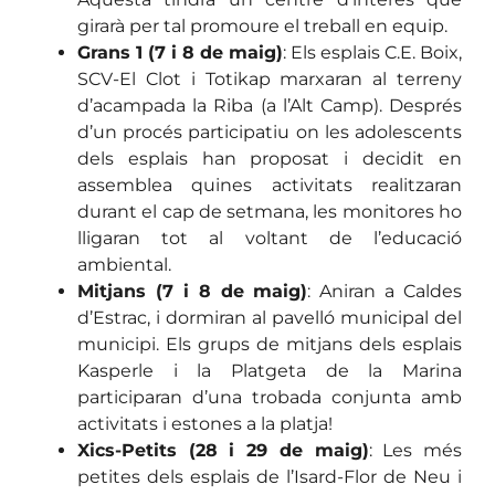
girarà per tal promoure el treball en equip.
Grans 1 (7 i 8 de maig)
:
Els esplais C.E. Boix,
SCV-El Clot i Totikap marxaran al terreny
d’acampada la Riba (a l’Alt Camp). Després
d’un procés participatiu on les adolescents
dels esplais han proposat i decidit en
assemblea quines activitats realitzaran
durant el cap de setmana, les monitores ho
lligaran tot al voltant de l’educació
ambiental.
Mitjans (7 i 8 de maig)
: Aniran a Caldes
d’Estrac, i dormiran al pavelló municipal del
municipi. Els grups de mitjans dels esplais
Kasperle i la Platgeta de la Marina
participaran d’una trobada conjunta amb
activitats i estones a la platja!
Xics-Petits (28 i 29 de maig)
: Les més
petites dels esplais de l’Isard-Flor de Neu i