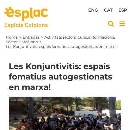
Skip
to
ENG
CAT
ESP
content
Home
Entradas
Activitats sectors
Cursos i formacions
Sector Barcelona
Les Konjuntivitis: espais fomatius autogestionats en marxa!
Les Konjuntivitis: espais
fomatius autogestionats
en marxa!
View
Larger
Image