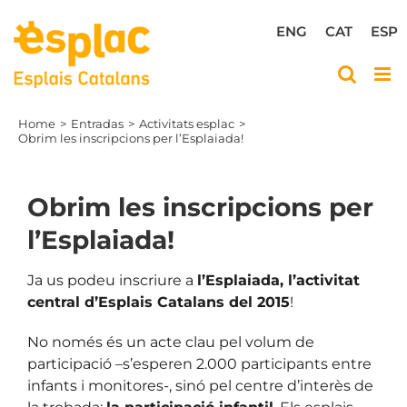
Skip
to
ENG
CAT
ESP
content
Home
Entradas
Activitats esplac
Obrim les inscripcions per l’Esplaiada!
Obrim les inscripcions per
l’Esplaiada!
Ja us podeu inscriure a
l’Esplaiada, l’activitat
central d’Esplais Catalans del 2015
!
No només és un acte clau pel volum de
participació –s’esperen 2.000 participants entre
infants i monitores-, sinó pel centre d’interès de