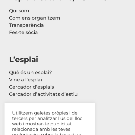
Qui som
Com ens organitzem
Transparència
Fes-te sòcia
L’esplai
Què és un esplai?
Vine a l’esplai
Cercador d’esplais
Cercador d’activitats d’estiu
Utilitzem galetes pròpies i de
tercers per analitzar l’ús del lloc
Contacte
web i mostrar-te publicitat
relacionada amb les teves
Carrer Avinyó, 44 2n
preferències sobre la base d’un