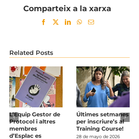
Comparteix a la xarxa
Facebook
Twitter
LinkedIn
WhatsApp
Email
Related Posts
L’Equip Gestor de
Últimes setmanes
Protocol i altres
per inscriure’s al
membres
Training Course!
d’Esplac es
28 de mayo de 2026