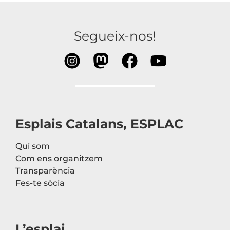
Segueix-nos!
Esplais Catalans, ESPLAC
Qui som
Com ens organitzem
Transparència
Fes-te sòcia
L’esplai