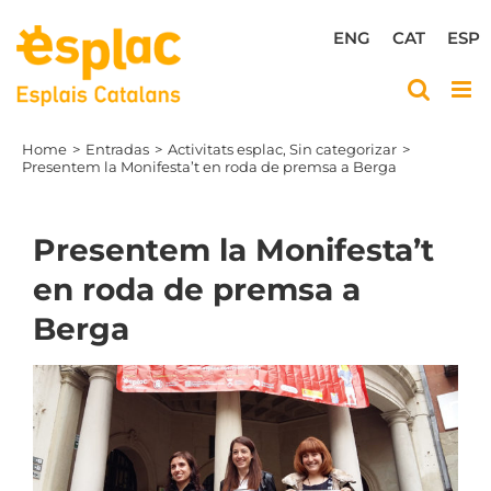
Skip
to
ENG
CAT
ESP
content
Home
Entradas
Activitats esplac
Sin categorizar
Presentem la Monifesta’t en roda de premsa a Berga
Presentem la Monifesta’t
en roda de premsa a
Berga
View
Larger
Image