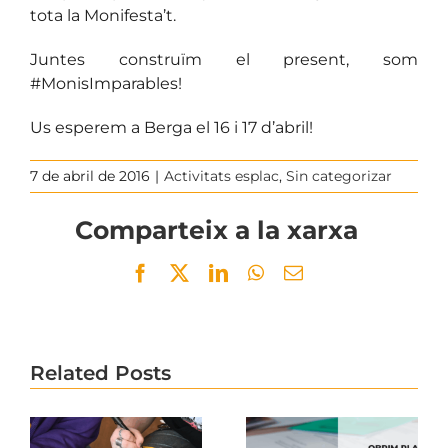
tota la Monifesta’t.
Juntes construïm el present, som
#MonisImparables!
Us esperem a Berga el 16 i 17 d’abril!
7 de abril de 2016
|
Activitats esplac
,
Sin categorizar
Comparteix a la xarxa
Facebook
Twitter
LinkedIn
WhatsApp
Email
Related Posts