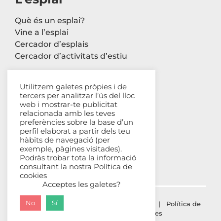
Què és un esplai?
Vine a l’esplai
Cercador d’esplais
Cercador d’activitats d’estiu
Utilitzem galetes pròpies i de
tercers per analitzar l’ús del lloc
Contacte
web i mostrar-te publicitat
relacionada amb les teves
Carrer Avinyó, 44 2n
preferències sobre la base d’un
perfil elaborat a partir dels teu
08002 Barcelona
hàbits de navegació (per
93 302 61 03
exemple, pàgines visitades).
esplac@esplac.cat
Podràs trobar tota la informació
consultant la nostra
Política de
cookies
Acceptes les galetes?
No
Sí
© ESPLAC Copyright
2026 |
Avís Legal
|
Política de
privacitat
|
Política de cookies