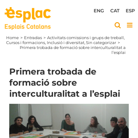
Skip
to
ENG
CAT
ESP
content
Home
Entradas
Activitats comissions i grups de treball
Cursos i formacions
Inclusió i diversitat
Sin categorizar
Primera trobada de formació sobre interculturalitat a
l’esplai
Primera trobada de
formació sobre
interculturalitat a l’esplai
View
Larger
Image