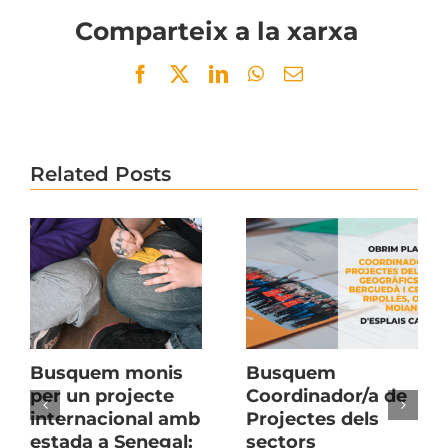
Comparteix a la xarxa
Facebook
Twitter
LinkedIn
WhatsApp
Email
Related Posts
Busquem monis
Busquem
per un projecte
Coordinador/a de
internacional amb
Projectes dels
estada a Senegal:
sectors