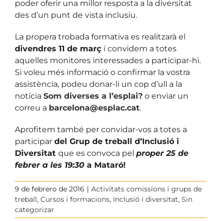
poder oferir una millor resposta a la diversitat
des d’un punt de vista inclusiu.
La propera trobada formativa es realitzarà el
divendres 11 de març
i convidem a totes
aquelles monitores interessades a participar-hi.
Si voleu més informació o confirmar la vostra
assistència, podeu donar-li un cop d’ull a la
notícia
Som diverses a l’esplai?
o enviar un
correu a
barcelona@esplac.cat
.
Aprofitem també per convidar-vos a totes a
participar
del Grup de treball d’Inclusió i
Diversitat
que es convoca pel
proper 25 de
febrer a les 19:30
a Mataró!
9 de febrero de 2016
|
Activitats comissions i grups de
treball
,
Cursos i formacions
,
Inclusió i diversitat
,
Sin
categorizar