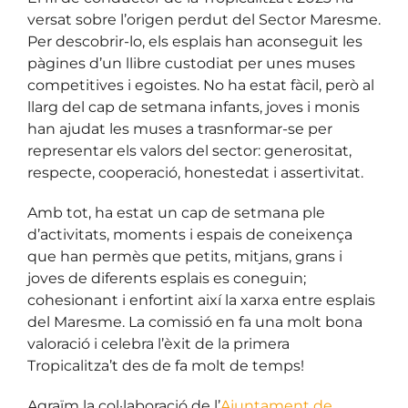
versat sobre l’
origen perdut del Sector Maresme
.
Per descobrir-lo, els esplais han aconseguit les
pàgines d’un llibre custodiat per unes muses
competitives i egoistes. No ha estat fàcil, però al
llarg del cap de setmana infants, joves i monis
han ajudat les muses a trasnformar-se per
representar els valors del sector: generositat,
respecte, cooperació, honestedat i assertivitat.
Amb tot, ha estat un cap de setmana ple
d’activitats, moments i espais de coneixença
que han permès que petits, mitjans, grans i
joves de diferents esplais es coneguin;
cohesionant i enfortint així la xarxa entre esplais
del Maresme. La comissió en fa una molt bona
valoració i celebra l’èxit de la primera
Tropicalitza’t des de fa
molt de temps!
Agraïm la col·laboració de l’
Ajuntament de