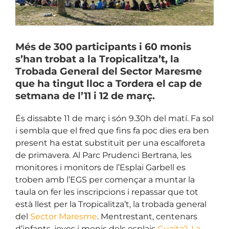
Més de 300 participants i 60 monis
s’han trobat a la Tropicalitza’t, la
Trobada General del Sector Maresme
que ha tingut lloc a Tordera el cap de
setmana de l’11 i 12 de març.
És dissabte 11 de març i són 9.30h del matí. Fa sol
i sembla que el fred que fins fa poc dies era ben
present ha estat substituït per una escalforeta
de primavera.
Al Parc Prudenci Bertrana, les
monitores i monitors de l’Esplai Garbell es
troben amb l’EGS per començar a muntar la
taula on fer les inscripcions i repassar que tot
està llest per la Tropicalitza’t, la trobada general
del
Sector Maresme
. Mentrestant, centenars
d’infants, joves i monis dels esplais
Guaita’l
,
La