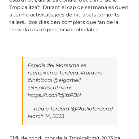
Tropicalitza’t! Durant el cap de setmana es duen
a terme activitats, jocs de nit, àpats conjunts,
tallers… dos dies ben complets que fan de la
trobada una experiència inoblidable.
Esplais del Maresme es
reuneixen a Tordera.
#tordera
#infolocal
@elgarbell
@esplaiscatalans
https://t.co/i7djIfsPBN
— Ràdio Tordera (@RadioTordera)
March 14, 2023
El
fil de conductor
de la Tropicalitza’t 2023 ha