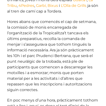
Tribu
,
4Pedres
,
Garbí
,
Bixus
i
L’Olla de Grills
ja són
al tren de camí cap a Tordera.
Hores abans que comencés el cap de setmana,
la comissió de monis encarregada de
l’organització de la
Tropicalitza’t
tancava els
últims preparatius, recollia la comanda de
menjar i s’assegurava que tothom tingués la
informació necessària.
Ara ja són pràcticament
les 10h i el parc Prudenci Bertrana, que serà el
punt neuràlgic de la trobada, està ple de
participants que comencen a descarregar les
motxilles i a esmorzar; monis que porten
material per a les activitats i d’altres que
repassen que les inscripcions i autoritzacions
siguin correctes.
En poc menys d’una hora, pràcticament tothom
està a lloc i, ara sí, es dona el tret d’inici de la