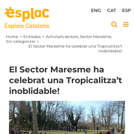
Skip
to
ENG
CAT
ESP
content
Home
Entradas
Activitats sectors
Sector Maresme
Sin categorizar
El Sector Maresme ha celebrat una Tropicalitza’t
inoblidable!
El Sector Maresme ha
celebrat una Tropicalitza’t
inoblidable!
View
Larger
Image