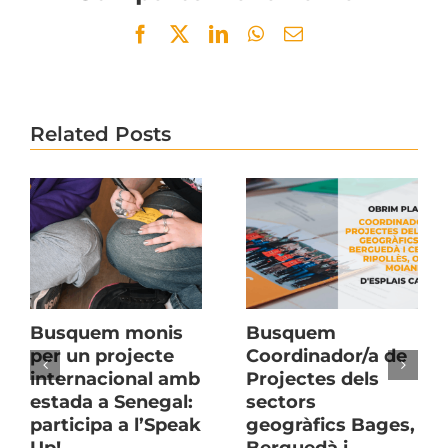
Facebook
Twitter
LinkedIn
WhatsApp
Email
Related Posts
Busquem monis
Busquem
per un projecte
Coordinador/a de
internacional amb
Projectes dels
estada a Senegal:
sectors
participa a l’Speak
geogràfics Bages,
Up!
Berguedà i