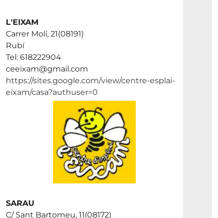
L'EIXAM
Carrer Molí, 21(08191)
Rubí
Tel: 618222904
ceeixam@gmail.com
https://sites.google.com/view/centre-esplai-
eixam/casa?authuser=0
SARAU
C/ Sant Bartomeu, 11(08172)