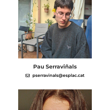
Pau Serraviñals
pserravinals@esplac.cat