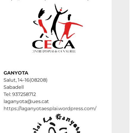
GANYOTA
Salut, 14-16(08208)
Sabadell
Tel: 937258712
laganyota@ues.cat
https://laganyotaesplai.wordpress.com/