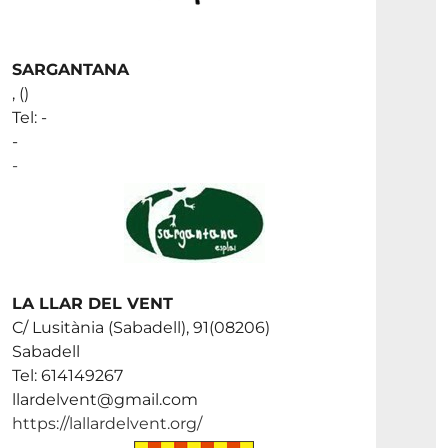
SARGANTANA
, ()
Tel: -
-
-
LA LLAR DEL VENT
C/ Lusitània (Sabadell), 91(08206)
Sabadell
Tel: 614149267
llardelvent@gmail.com
https://lallardelvent.org/