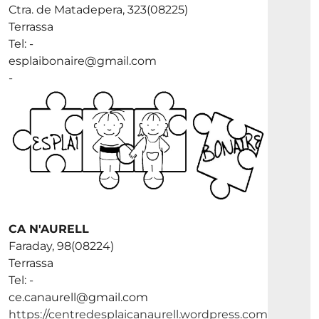
Ctra. de Matadepera, 323(08225)
Terrassa
Tel: -
esplaibonaire@gmail.com
-
CA N'AURELL
Faraday, 98(08224)
Terrassa
Tel: -
ce.canaurell@gmail.com
https://centredesplaicanaurell.wordpress.com