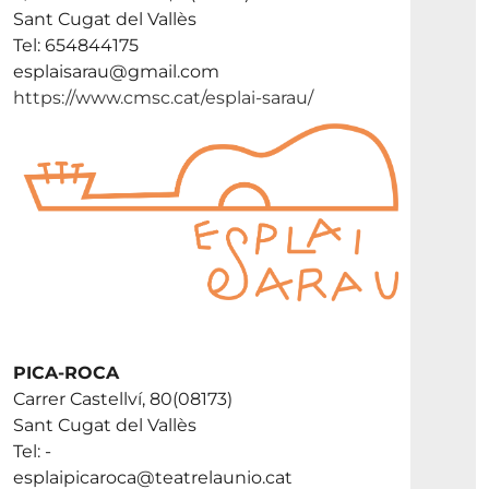
Sant Cugat del Vallès
Tel: 654844175
esplaisarau@gmail.com
https://www.cmsc.cat/esplai-sarau/
PICA-ROCA
Carrer Castellví, 80(08173)
Sant Cugat del Vallès
Tel: -
esplaipicaroca@teatrelaunio.cat