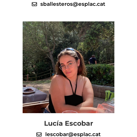
sballesteros@esplac.cat
Lucía Escobar
lescobar@esplac.cat