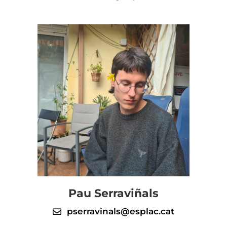
Pau Serraviñals
pserravinals@esplac.cat