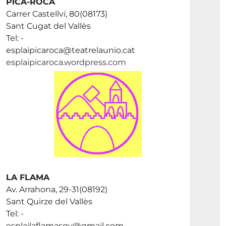
PICA-ROCA
Carrer Castellví, 80(08173)
Sant Cugat del Vallès
Tel: -
esplaipicaroca@teatrelaunio.cat
esplaipicaroca.wordpress.com
LA FLAMA
Av. Arrahona, 29-31(08192)
Sant Quirze del Vallès
Tel: -
esplailaflamasqv@gmail.com