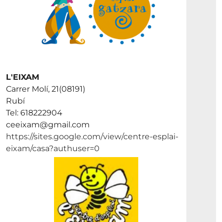
L'EIXAM
Carrer Molí, 21(08191)
Rubí
Tel: 618222904
ceeixam@gmail.com
https://sites.google.com/view/centre-esplai-
eixam/casa?authuser=0