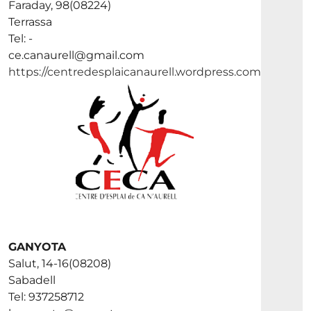
Faraday, 98(08224)
Terrassa
Tel: -
ce.canaurell@gmail.com
https://centredesplaicanaurell.wordpress.com
GANYOTA
Salut, 14-16(08208)
Sabadell
Tel: 937258712