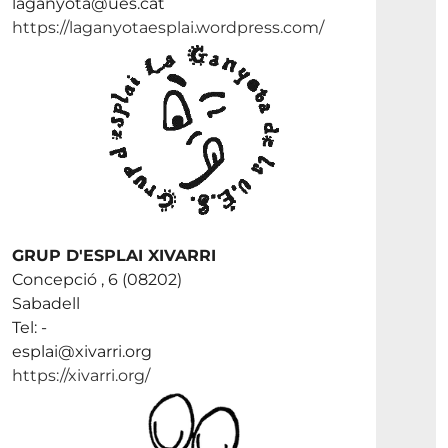
laganyota@ues.cat
https://laganyotaesplai.wordpress.com/
GRUP D'ESPLAI XIVARRI
Concepció , 6 (08202)
Sabadell
Tel: -
esplai@xivarri.org
https://xivarri.org/