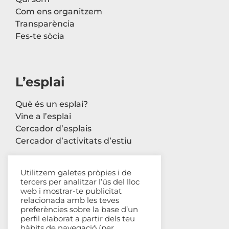
Com ens organitzem
Transparència
Fes-te sòcia
L’esplai
Què és un esplai?
Vine a l’esplai
Cercador d’esplais
Cercador d’activitats d’estiu
Utilitzem galetes pròpies i de
tercers per analitzar l’ús del lloc
Contacte
web i mostrar-te publicitat
relacionada amb les teves
Carrer Avinyó, 44 2n
preferències sobre la base d’un
perfil elaborat a partir dels teu
08002 Barcelona
hàbits de navegació (per