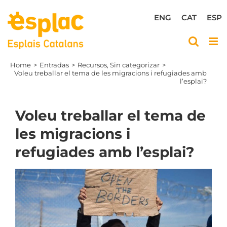
Skip
to
ENG
CAT
ESP
content
Home
Entradas
Recursos
Sin categorizar
Voleu treballar el tema de les migracions i refugiades amb
l’esplai?
Voleu treballar el tema de
les migracions i
refugiades amb l’esplai?
View
Larger
Image