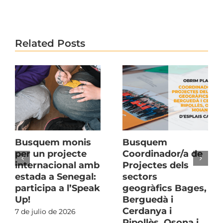
Related Posts
Busquem monis
Busquem
per un projecte
Coordinador/a de
internacional amb
Projectes dels
estada a Senegal:
sectors
participa a l’Speak
geogràfics Bages,
Up!
Berguedà i
Cerdanya i
7 de julio de 2026
Ripollès, Osona i