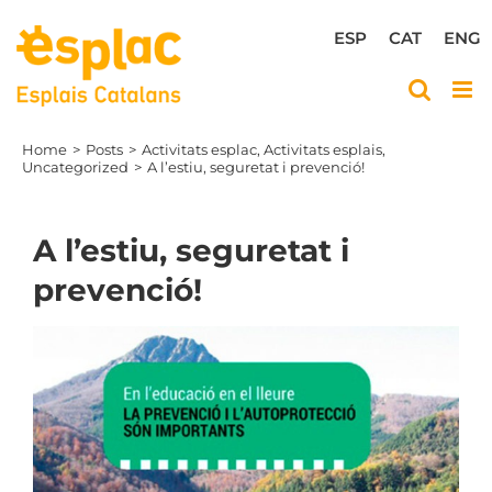
Skip
to
ESP
CAT
ENG
content
Home
Posts
Activitats esplac
Activitats esplais
Uncategorized
A l’estiu, seguretat i prevenció!
A l’estiu, seguretat i
prevenció!
View
Larger
Image