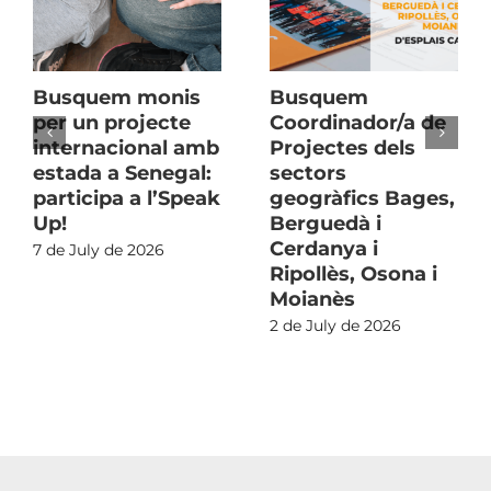
Busquem monis
Busquem
per un projecte
Coordinador/a de
internacional amb
Projectes dels
estada a Senegal:
sectors
participa a l’Speak
geogràfics Bages,
Up!
Berguedà i
Cerdanya i
7 de July de 2026
Ripollès, Osona i
Moianès
2 de July de 2026