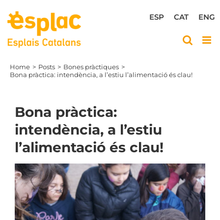
Skip
to
ESP
CAT
ENG
content
Home
Posts
Bones pràctiques
Bona pràctica: intendència, a l’estiu l’alimentació és clau!
Bona pràctica:
intendència, a l’estiu
l’alimentació és clau!
View
Larger
Image