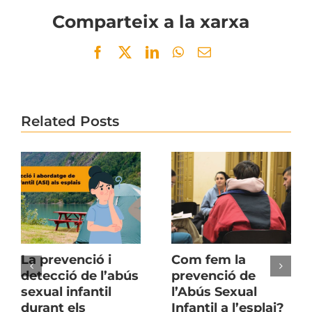
Comparteix a la xarxa
Facebook
Twitter
LinkedIn
WhatsApp
Email
Related Posts
La prevenció i
Com fem la
detecció de l’abús
prevenció de
sexual infantil
l’Abús Sexual
durant els
Infantil a l’esplai?