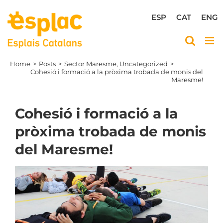
Skip
to
ESP
CAT
ENG
content
Home
Posts
Sector Maresme
Uncategorized
Cohesió i formació a la pròxima trobada de monis del
Maresme!
Cohesió i formació a la
pròxima trobada de monis
del Maresme!
View
Larger
Image