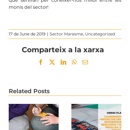
que serviran per conèixer-nos millor entre les
monis del sector!
17 de June de 2019
|
Sector Maresme
,
Uncategorized
Comparteix a la xarxa
Facebook
Twitter
LinkedIn
WhatsApp
Email
Related Posts