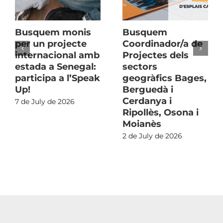
Busquem monis
Busquem
per un projecte
Coordinador/a de
internacional amb
Projectes dels
estada a Senegal:
sectors
participa a l’Speak
geogràfics Bages,
Up!
Berguedà i
Cerdanya i
7 de July de 2026
Ripollès, Osona i
Moianès
2 de July de 2026