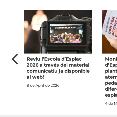
n
Reviu l’Escola d’Esplac
Moni
2026 a través del material
d’Es
 al
comunicatiu ja disponible
plan
al web!
aterr
peda
8 de April de 2026
sos
difer
espla
4 de M