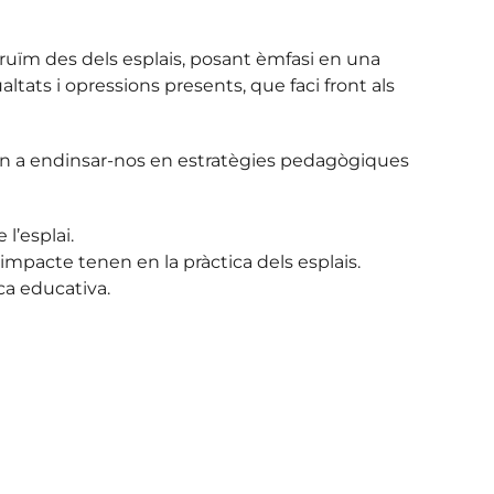
truïm des dels esplais, posant èmfasi en una
ats i opressions presents, que faci front als
rtin a endinsar-nos en estratègies pedagògiques
 l’esplai.
 impacte tenen en la pràctica dels esplais.
ca educativa.