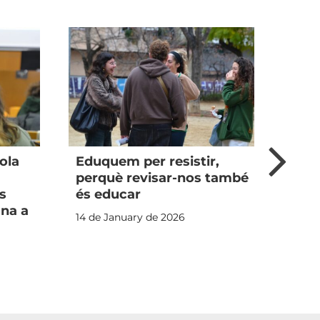
cola
Eduquem per resistir,
Ja u
perquè revisar-nos també
l’Es
s
és educar
Educ
na a
la p
14 de January de 2026
canv
18 de