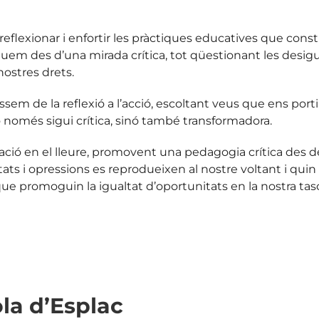
reflexionar i enfortir les pràctiques educatives que cons
 des d’una mirada crítica, tot qüestionant les desigualt
nostres drets.
ssem de la reflexió a l’acció, escoltant veus que ens po
o només sigui crítica, sinó també transformadora.
ucació en el lleure, promovent una pedagogia
crítica des de
ltats i opressions es reprodueixen al
nostre voltant i quin
e promoguin la igualtat d’oportunitats en la nostra tas
ola d’Esplac