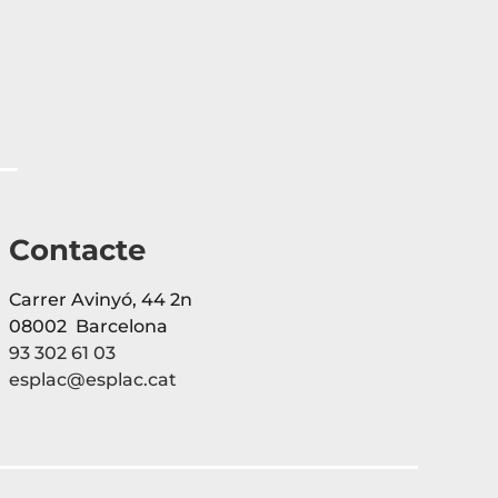
Contacte
Carrer Avinyó, 44 2n
08002 Barcelona
93 302 61 03
esplac@esplac.cat