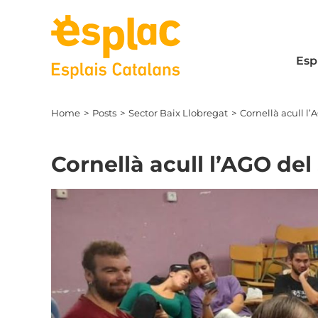
Skip
to
content
Esp
Home
Posts
Sector Baix Llobregat
Cornellà acull l’
Cornellà acull l’AGO del
View
Larger
Image