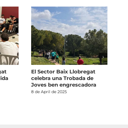
gat
El Sector Baix Llobregat
Al 
vida
celebra una Trobada de
fo
Joves ben engrescadora
27 
8 de April de 2025