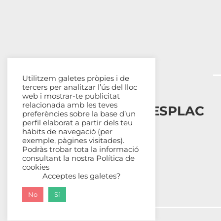
Utilitzem galetes pròpies i de
tercers per analitzar l’ús del lloc
web i mostrar-te publicitat
relacionada amb les teves
Esplais Catalans, ESPLAC
preferències sobre la base d’un
perfil elaborat a partir dels teu
hàbits de navegació (per
Qui som
exemple, pàgines visitades).
Com ens organitzem
Podràs trobar tota la informació
Transparència
consultant la nostra
Política de
cookies
Fes-te sòcia
Acceptes les galetes?
No
Sí