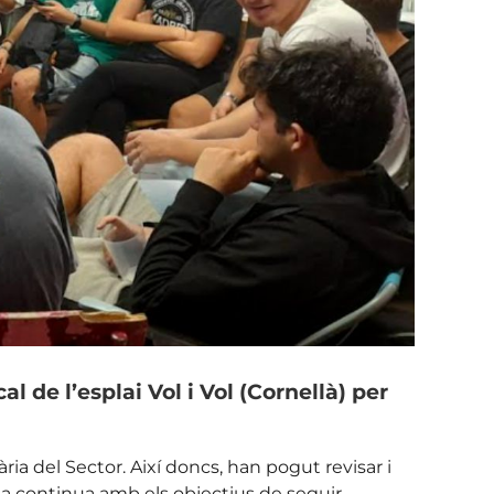
l de l’esplai Vol i Vol (Cornellà) per
ria del Sector. Així doncs, han pogut revisar i
Pla continua amb els objectius de seguir