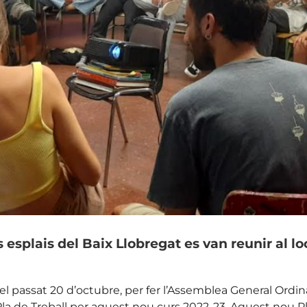
esplais del Baix Llobregat es van reunir al loca
 el passat 20 d’octubre, per fer l’Assemblea General Ordinà
 Pla de Treball per aquest nou curs 2022-23. Aquest nou 