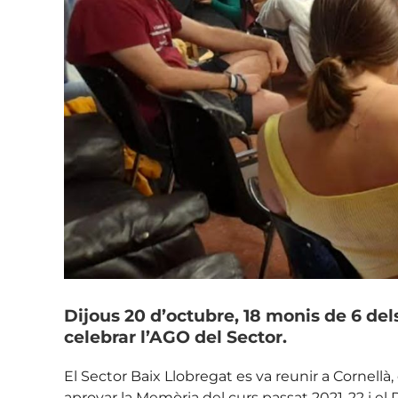
Dijous 20 d’octubre, 18 monis de 6 dels 
celebrar l’AGO del Sector.
El Sector Baix Llobregat es va reunir a Cornellà,
aprovar la Memòria del curs passat 2021-22 i el