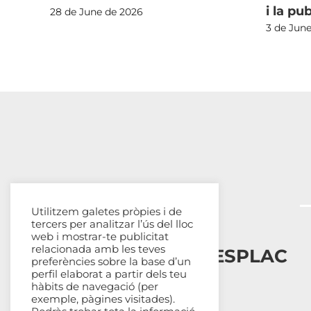
i la pu
28 de June de 2026
3 de Jun
DD)
Utilitzem galetes pròpies i de
tercers per analitzar l’ús del lloc
web i mostrar-te publicitat
relacionada amb les teves
Esplais Catalans, ESPLAC
preferències sobre la base d’un
perfil elaborat a partir dels teu
Qui som
hàbits de navegació (per
exemple, pàgines visitades).
Com ens organitzem