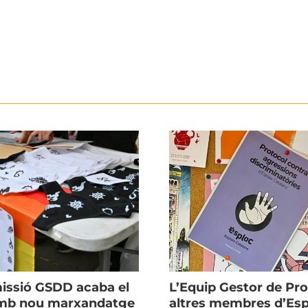
issió GSDD acaba el
L’Equip Gestor de Pro
amb nou marxandatge
altres membres d’Esp