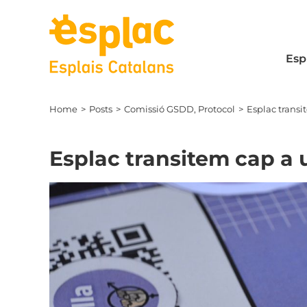
Skip
to
content
Esp
Home
Posts
Comissió GSDD
Protocol
Esplac transi
Esplac transitem cap a 
View
Larger
Image