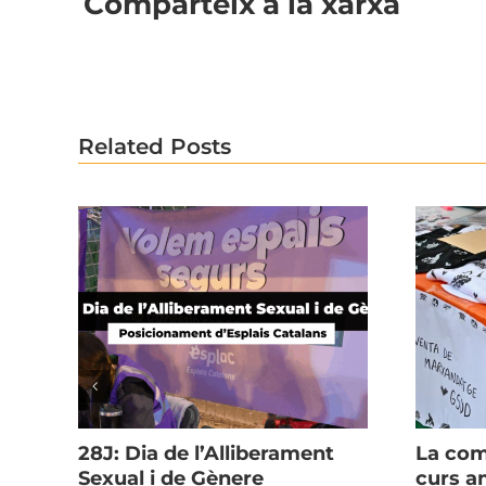
Comparteix a la xarxa
Related Posts
ns
28J: Dia de l’Alliberament
La com
Sexual i de Gènere
curs 