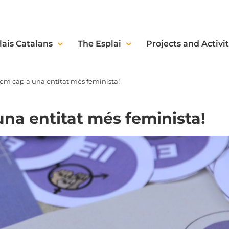
lais Catalans
The Esplai
Projects and Activit
tem cap a una entitat més feminista!
una entitat més feminista!