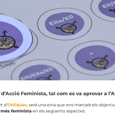
d’Acció Feminista, t
al com es va aprovar a l
t d’
Obliqües
, serà una eina que ens marcarà els object
t més feminista
en els següents aspectes: