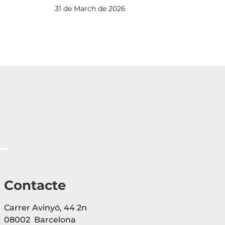
cap
31 de March de 2026
Jo
17 
Contacte
Carrer Avinyó, 44 2n
08002 Barcelona