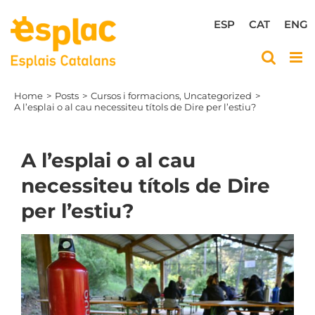
Skip
to
ESP
CAT
ENG
content
Home
Posts
Cursos i formacions
Uncategorized
A l’esplai o al cau necessiteu títols de Dire per l’estiu?
A l’esplai o al cau
necessiteu títols de Dire
per l’estiu?
View
Larger
Image