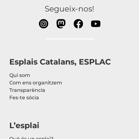
Segueix-nos!
Esplais Catalans, ESPLAC
Qui som
Com ens organitzem
Transparència
Fes-te sòcia
L’esplai
Què és un esplai?