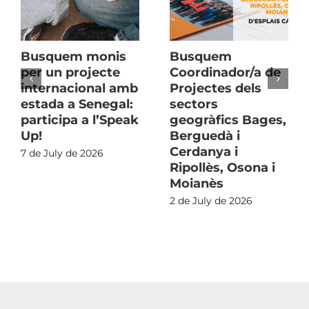
Busquem monis
Busquem
per un projecte
Coordinador/a de
internacional amb
Projectes dels
estada a Senegal:
sectors
participa a l’Speak
geogràfics Bages,
Up!
Berguedà i
Cerdanya i
7 de July de 2026
Ripollès, Osona i
Moianès
2 de July de 2026