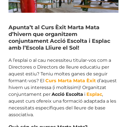
Apunta’t al Curs Èxit Marta Mata
d’hivern que organitzem
conjuntament Acció Escolta i Esplac
amb l’Escola Lliure el Sol!
A l’esplai o al cau necessiteu titular-vos com a
Directores o Directors de lleure educatiu per
aquest estiu? Teniu moltes ganes de seguir
formant-vos? El
Curs Marta Mata Èxit
d’aquest
hivern us interessa (i moltíssim)! Organitzat
conjuntament per
Acció Escolta
i
Esplac
,
aquest curs ofereix una formació adaptada a les
necessitats específiques del lleure de base
associativa.
Què són els cursos Marta Mata?