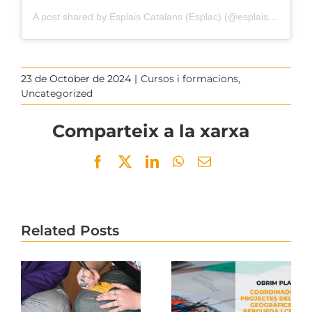
A post shared by Esplais Catalans (Esplac) (@esplaiscatalans)
23 de October de 2024
|
Cursos i formacions
,
Uncategorized
Comparteix a la xarxa
Facebook
Twitter
LinkedIn
WhatsApp
Email
Related Posts