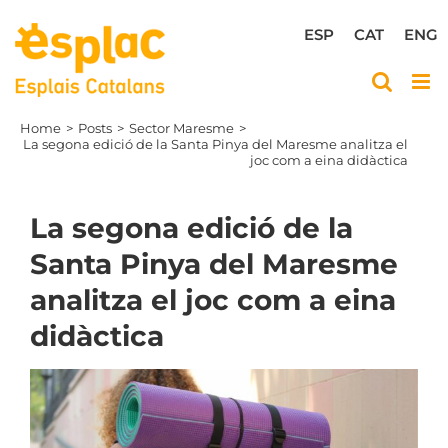
Skip
to
ESP
CAT
ENG
content
Home
Posts
Sector Maresme
La segona edició de la Santa Pinya del Maresme analitza el
joc com a eina didàctica
La segona edició de la
Santa Pinya del Maresme
analitza el joc com a eina
didàctica
View
Larger
Image