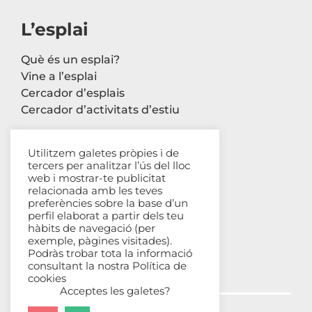
L’esplai
Què és un esplai?
Vine a l’esplai
Cercador d’esplais
Cercador d’activitats d’estiu
Utilitzem galetes pròpies i de
tercers per analitzar l’ús del lloc
Contacte
web i mostrar-te publicitat
relacionada amb les teves
Carrer Avinyó, 44 2n
preferències sobre la base d’un
perfil elaborat a partir dels teu
08002 Barcelona
hàbits de navegació (per
93 302 61 03
exemple, pàgines visitades).
esplac@esplac.cat
Podràs trobar tota la informació
consultant la nostra
Política de
cookies
Acceptes les galetes?