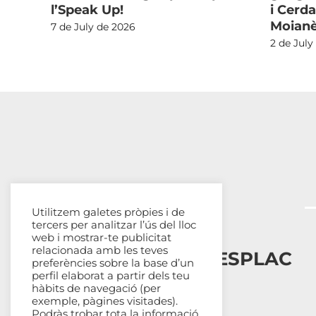
l’Speak Up!
i Cerda
Moian
7 de July de 2026
2 de July
Utilitzem galetes pròpies i de
tercers per analitzar l’ús del lloc
web i mostrar-te publicitat
relacionada amb les teves
Esplais Catalans, ESPLAC
preferències sobre la base d’un
perfil elaborat a partir dels teu
hàbits de navegació (per
Qui som
exemple, pàgines visitades).
Com ens organitzem
Podràs trobar tota la informació