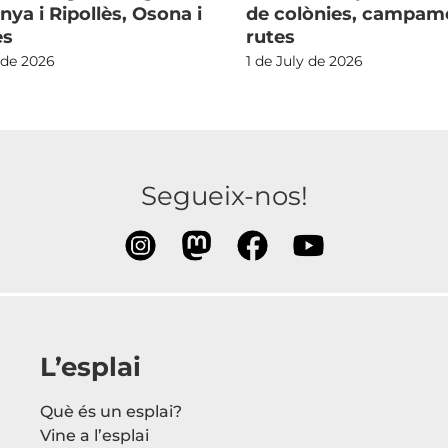
nya i Ripollès, Osona i
de colònies, campame
ès
rutes
 de 2026
1 de July de 2026
Segueix-nos!
L’esplai
Què és un esplai?
Vine a l’esplai