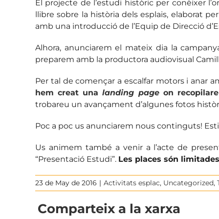
El projecte de l’estudi històric per conèixer l
llibre sobre la història dels esplais, elaborat p
amb una introducció de l’Equip de Direcció d’E
Alhora, anunciarem el mateix dia la campan
preparem amb la productora audiovisual Camil
Per tal de començar a escalfar motors i anar a
hem creat una
landing page
on recopilare
trobareu un avançament d’algunes fotos històriq
Poc a poc us anunciarem nous continguts! Esti
Us animem també a venir a l’acte de present
“Presentació Estudi”.
Les places són limitades
23 de May de 2016
|
Activitats esplac
,
Uncategorized
,
Comparteix a la xarxa