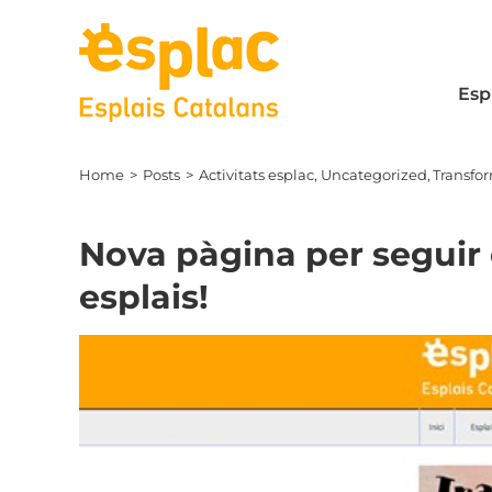
Skip
to
content
Esp
Home
Posts
Activitats esplac
Uncategorized
Transfor
Nova pàgina per seguir e
esplais!
View
Larger
Image