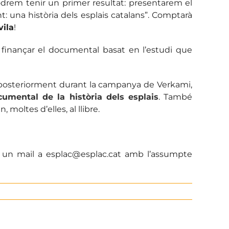
 podrem tenir un primer resultat: presentarem el
ant: una història dels esplais catalans”. Comptarà
vila
!
inançar el documental basat en l’estudi que
 i posteriorment durant la campanya de Verkami,
ocumental de la història dels esplais
. També
oltes d’elles, al llibre.
t un mail a esplac@esplac.cat amb l’assumpte