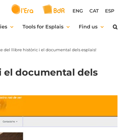
ENG
CAT
ESP
ies
Tools for Esplais
Find us
 del llibre històric i el documental dels esplais!
 i el documental dels