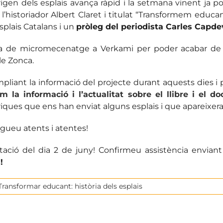
’origen dels esplais avança ràpid i la setmana vinent ja
er l’historiador Albert Claret i titulat “Transformem educ
splais Catalans i un
pròleg del periodista Carles Capde
ya de micromecenatge a Verkami per poder acabar de f
le Zonca.
mpliant la informació del projecte durant aquests dies
m la informació i l’actualitat sobre el llibre i el d
ues que ens han enviat alguns esplais i que apareixeran, m
gueu atents i atentes!
ació del dia 2 de juny! Confirmeu assistència envian
!
Transformar educant: història dels esplais