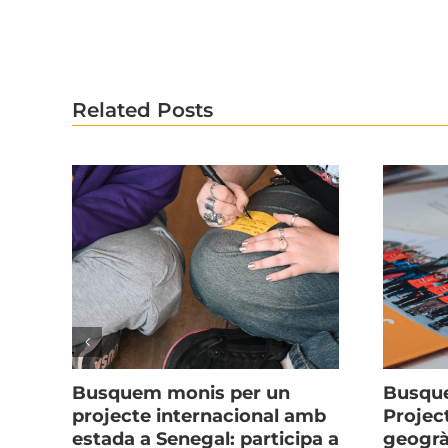
Related Posts
Busquem monis per un
Busque
projecte internacional amb
Projec
estada a Senegal: participa a
geogrà