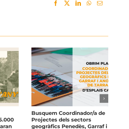
Facebook
Twitter
LinkedIn
WhatsApp
Email
Busquem Coordinador/a de
La
5.000
Projectes dels sectors
cu
xaran
geogràfics Penedès, Garraf i
i l