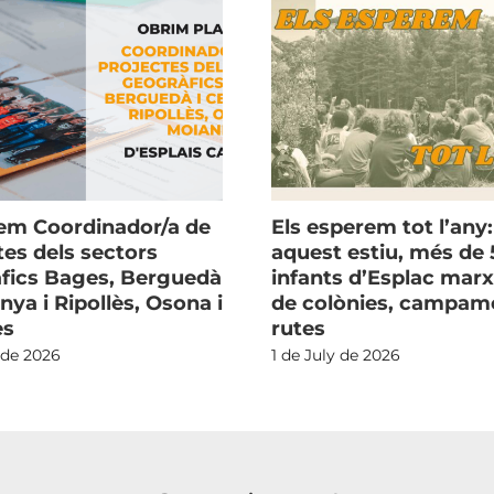
m Coordinador/a de
Els esperem tot l’any:
tes dels sectors
aquest estiu, més de 
fics Bages, Berguedà
infants d’Esplac mar
nya i Ripollès, Osona i
de colònies, campame
ès
rutes
 de 2026
1 de July de 2026