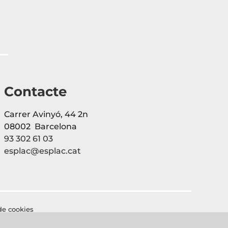
Contacte
Carrer Avinyó, 44 2n
08002 Barcelona
93 302 61 03
esplac@esplac.cat
 de cookies