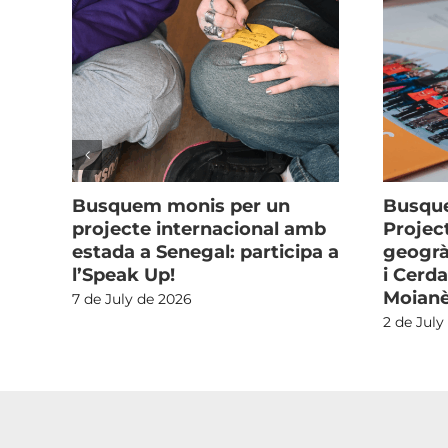
Busquem monis per un
Busque
ans
projecte internacional amb
Projec
estada a Senegal: participa a
geogrà
n
l’Speak Up!
i Cerda
ia
Moian
7 de July de 2026
2 de July