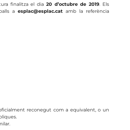
ra finalitza el dia
20 d’octubre de 2019
. Els
balls a
esplac@esplac.cat
amb la referència
ol oficialment reconegut com a equivalent, o un
bliques.
ilar.