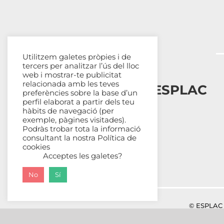
Utilitzem galetes pròpies i de
tercers per analitzar l’ús del lloc
web i mostrar-te publicitat
relacionada amb les teves
Esplais Catalans, ESPLAC
preferències sobre la base d’un
perfil elaborat a partir dels teu
hàbits de navegació (per
Qui som
exemple, pàgines visitades).
Com ens organitzem
Podràs trobar tota la informació
Transparència
consultant la nostra
Política de
cookies
Fes-te sòcia
Acceptes les galetes?
No
Sí
© ESPLAC 