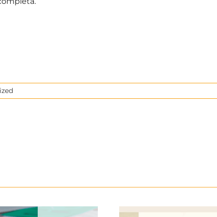
 completa.
ized