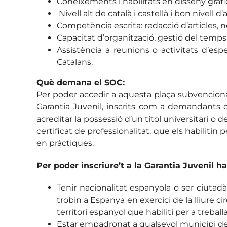
Coneixements i habilitats en disseny gràfic 
Nivell alt de català i castellà i bon nivell d’
Competència escrita: redacció d’articles, n
Capacitat d’organització, gestió del temps,
Assistència a reunions o activitats d’espe
Catalans.
Què demana el SOC:
Per poder accedir a aquesta plaça subvenciona
Garantia Juvenil, inscrits com a demandants d
acreditar la possessió d’un títol universitari 
certificat de professionalitat, que els habilitin 
en pràctiques.
Per poder inscriure’t a la Garantia Juvenil ha
Tenir nacionalitat espanyola o ser ciutada
trobin a Espanya en exercici de la lliure cir
territori espanyol que habiliti per a treballa
Estar empadronat a qualsevol municipi de