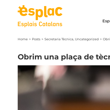
Skip
to
content
Esp
Home
Posts
Secretaria Tècnica
Uncategorized
Obri
Obrim una plaça de tèc
View
Larger
Image