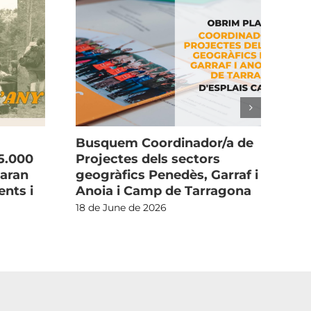
Busquem Coordinador/a de
La
5.000
Projectes dels sectors
cu
xaran
geogràfics Penedès, Garraf i
i l
nts i
Anoia i Camp de Tarragona
3 d
18 de June de 2026