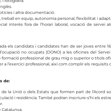
i fotografia.
anglès.
otícies i altra documentació.
 treball en equip, autonomia personal, flexibilitat i adapta
cial interès fora de l’horari laboral, vocació de servei 
da els candidats i candidates han de ser joves entre 16 
’ocupació no ocupats (DONO) a les oficines del Servei
o de formació professional de grau mig o superior o títol
per a l’exercici professional, així com complir els requisit
s de:
̀ de la Unió o dels Estats que formen part de l’Acord s
culació i residència. També podran inscriure-s’hi els estr
r.
 Catalunya.