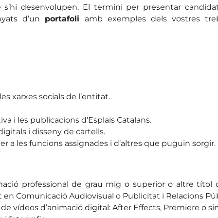
s’hi desenvolupen. El termini per presentar candidatu
anyats d’un
portafoli
amb exemples dels vostres tre
es xarxes socials de l’entitat.
iva i les publicacions d’Esplais Catalans.
gitals i disseny de cartells.
r a les funcions assignades i d’altres que puguin sorgir.
rmació professional de grau mig o superior o altre tít
nt en Comunicació Audiovisual o Publicitat i Relacions Pú
de vídeos d’animació digital: After Effects, Premiere o sim