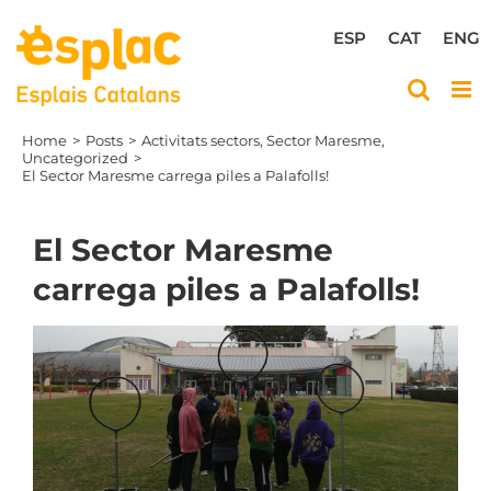
Skip
to
ESP
CAT
ENG
content
Home
Posts
Activitats sectors
Sector Maresme
Uncategorized
El Sector Maresme carrega piles a Palafolls!
El Sector Maresme
carrega piles a Palafolls!
View
Larger
Image