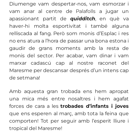
Diumenge vam despertar-nos, vam esmorzar i
vam anar al centre de
Palafolls
a jugar un
apassionant partit de
quidditch
, en què va
haver-hi molta esportivitat i també alguna
relliscada al fang. Però som monis d’Esplac i res
no ens atura a l’hora de passar una bona estona i
gaudir de grans moments amb la resta de
monis del sector. Per acabar, vam dinar i vam
marxar cadascú cap al nostre raconet del
Maresme per descansar després d’un intens cap
de setmana!
Amb aquesta gran trobada ens hem apropat
una mica més entre nosaltres i hem agafat
forces de cara a les
trobades d’infants i joves
que ens esperen al març, amb tota la feina que
comporten! Tot per seguir amb l’esperit lliure i
tropical del Maresme!