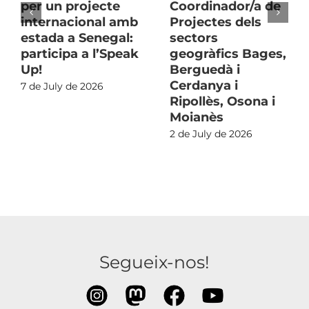
per un projecte
Coordinador/a de
internacional amb
Projectes dels
estada a Senegal:
sectors
participa a l’Speak
geogràfics Bages,
Up!
Berguedà i
Cerdanya i
7 de July de 2026
Ripollès, Osona i
Moianès
2 de July de 2026
Segueix-nos!