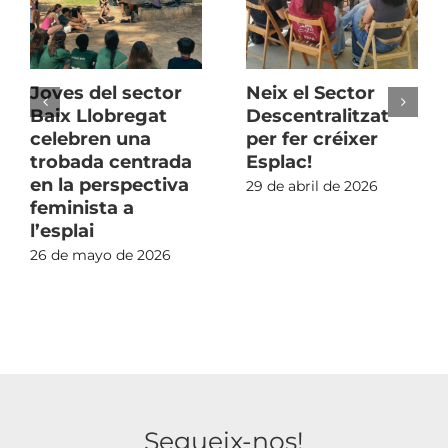
Joves del sector
Neix el Sector
Baix Llobregat
Descentralitzat
celebren una
per fer créixer
trobada centrada
Esplac!
en la perspectiva
29 de abril de 2026
feminista a
l’esplai
26 de mayo de 2026
Segueix-nos!