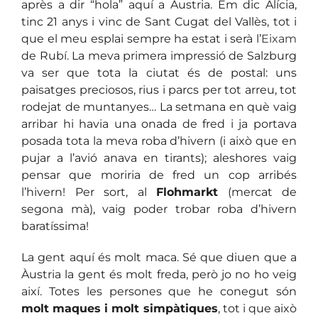
après a dir “hola” aquí a Àustria. Em dic Alícia,
tinc 21 anys i vinc de Sant Cugat del Vallès, tot i
que el meu esplai sempre ha estat i serà l’
Eixam
de Rubí. La meva primera impressió de Salzburg
va ser que tota la ciutat és de postal: uns
paisatges preciosos, rius i parcs per tot arreu, tot
rodejat de muntanyes… La setmana en què vaig
arribar hi havia una onada de fred i ja portava
posada tota la meva roba d’hivern (i això que en
pujar a l’avió anava en tirants); aleshores vaig
pensar que moriria de fred un cop arribés
l’hivern! Per sort, al
Flohmarkt
(mercat de
segona mà), vaig poder trobar roba d’hivern
baratíssima!
La gent aquí és molt maca. Sé que diuen que a
Àustria la gent és molt freda, però jo no ho veig
així. Totes les persones que he conegut són
molt maques i molt simpàtiques
, tot i que això