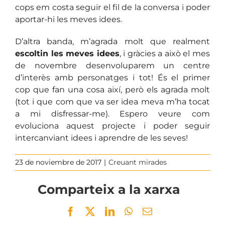
cops em costa seguir el fil de la conversa i poder
aportar-hi les meves idees.
D’altra banda, m’agrada molt que realment
escoltin les meves idees
, i gràcies a això el mes
de novembre desenvoluparem un centre
d’interès amb personatges i tot! És el primer
cop que fan una cosa així, però els agrada molt
(tot i que com que va ser idea meva m’ha tocat
a mi disfressar-me). Espero veure com
evoluciona aquest projecte i poder seguir
intercanviant idees i aprendre de les seves!
23 de noviembre de 2017
|
Creuant mirades
Comparteix a la xarxa
Facebook
Twitter
LinkedIn
WhatsApp
Email