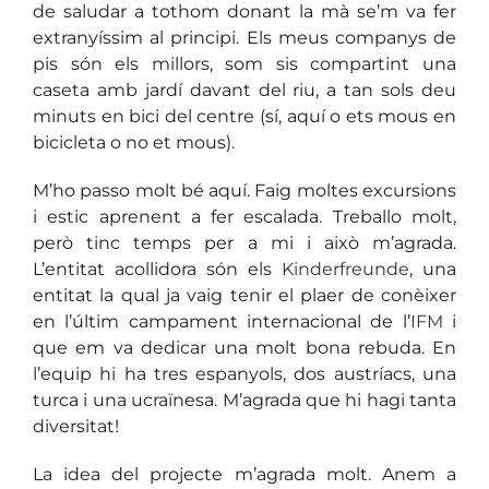
de saludar a tothom donant la mà se’m va fer
extranyíssim al principi. Els meus companys de
pis són els millors, som sis compartint una
caseta amb jardí davant del riu, a tan sols deu
minuts en bici del centre (sí, aquí o ets mous en
bicicleta o no et mous).
M’ho passo molt bé aquí. Faig moltes excursions
i estic aprenent a fer escalada. Treballo molt,
però tinc temps per a mi i això m’agrada.
L’entitat acollidora són els
Kinderfreunde
, una
entitat la qual ja vaig tenir el plaer de conèixer
en l’últim campament internacional de l’
IFM
i
que em va dedicar una molt bona rebuda. En
l’equip hi ha tres espanyols, dos austríacs, una
turca i una ucraïnesa. M’agrada que hi hagi tanta
diversitat!
La idea del projecte m’agrada molt. Anem a