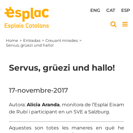
Skip
to
ENG
CAT
ESP
content
Home
Entradas
Creuant mirades
Servus, grüezi und hallo!
Servus, grüezi und hallo!
View
Larger
17-novembre-2017
Image
Autora:
Alícia Aranda
, monitora de l’Esplai Eixam
de Rubí i participant en un SVE a Salzburg.
Aquestes son totes les maneres en què he