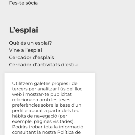
Fes-te sòcia
L’esplai
Què és un esplai?
Vine a l’esplai
Cercador d’esplais
Cercador d’activitats d’estiu
Utilitzem galetes pròpies i de
tercers per analitzar l’ús del lloc
Contacte
web i mostrar-te publicitat
relacionada amb les teves
Carrer Avinyó, 44 2n
preferències sobre la base d’un
perfil elaborat a partir dels teu
08002 Barcelona
hàbits de navegació (per
93 302 61 03
exemple, pàgines visitades).
esplac@esplac.cat
Podràs trobar tota la informació
consultant la nostra
Política de