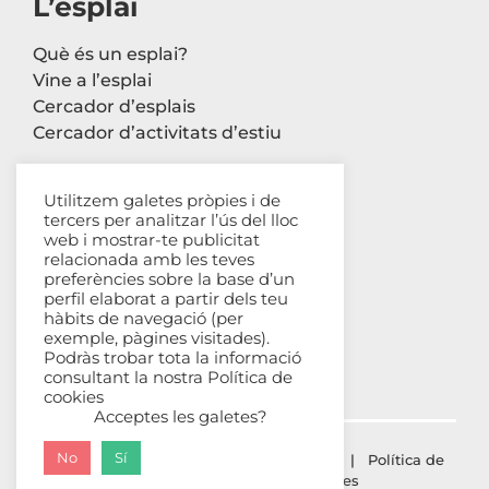
L’esplai
Què és un esplai?
Vine a l’esplai
Cercador d’esplais
Cercador d’activitats d’estiu
Utilitzem galetes pròpies i de
tercers per analitzar l’ús del lloc
Contacte
web i mostrar-te publicitat
relacionada amb les teves
Carrer Avinyó, 44 2n
preferències sobre la base d’un
perfil elaborat a partir dels teu
08002 Barcelona
hàbits de navegació (per
93 302 61 03
exemple, pàgines visitades).
esplac@esplac.cat
Podràs trobar tota la informació
consultant la nostra
Política de
cookies
Acceptes les galetes?
No
Sí
© ESPLAC Copyright
2026 |
Avís Legal
|
Política de
privacitat
|
Política de cookies