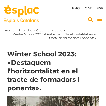
Skip
to
ENG
CAT
ESP
content
Home
Entradas
Creuant mirades
Winter School 2023: «Destaquem l’horitzontalitat en el
tracte de formadors i ponents».
Winter School 2023:
«Destaquem
l’horitzontalitat en el
tracte de formadors i
ponents».
View
Larger