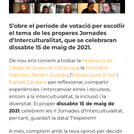
S’obre el període de votació per escollir
el tema de les properes Jornades
d’Interculturalitat, que se celebraran
dissabte 15 de maig de 2021.
De nou ens tornem a trobar la
Federació de
Casals de Joves de Catalunya
, la
Fundació
Francesc Ferrer i Guàrdia
, l’
Escola Lliure El S
o
l
i
Esplais Catalans
per reflexionar, compartir
experiències i intercanviar eines i recursos,
entorn a la interculturalitat, la inclusió i la
diversitat.
El proper
dissabte 15 de maig de
2021
, celebrem les II Jornades d’Interculturalitat,
p
er tant, guarda’t la data! T’esperem!
A més, comptem amb la teva opinió per decidir