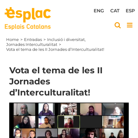
Skip
to
ENG
CAT
ESP
content
Home
Entradas
Inclusió i diversitat
Jornades Interculturalitat
Vota el tema de les II Jornades d’Interculturalitat!
Vota el tema de les II
Jornades
d’Interculturalitat!
View
Larger
Image