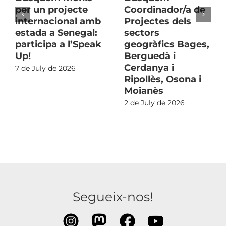
per un projecte
Coordinador/a de
internacional amb
Projectes dels
estada a Senegal:
sectors
participa a l’Speak
geogràfics Bages,
Up!
Berguedà i
Cerdanya i
7 de July de 2026
Ripollès, Osona i
Moianès
2 de July de 2026
Segueix-nos!