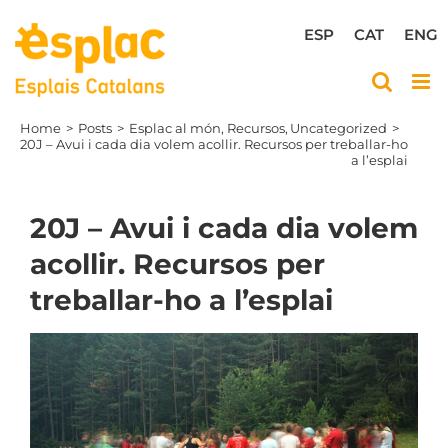
Skip
to
ESP
CAT
ENG
content
Home
Posts
Esplac al món
Recursos
Uncategorized
20J – Avui i cada dia volem acollir. Recursos per treballar-ho
a l’esplai
20J – Avui i cada dia volem
acollir. Recursos per
treballar-ho a l’esplai
View
Larger
Image