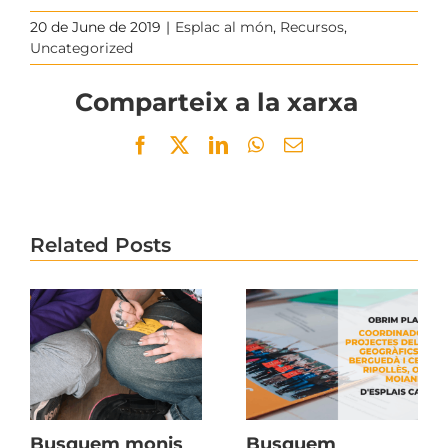
20 de June de 2019
|
Esplac al món
,
Recursos
,
Uncategorized
Comparteix a la xarxa
Facebook
Twitter
LinkedIn
WhatsApp
Email
Related Posts
Busquem monis
Busquem