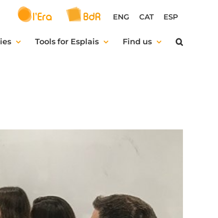
ENG
CAT
ESP
ies
Tools for Esplais
Find us