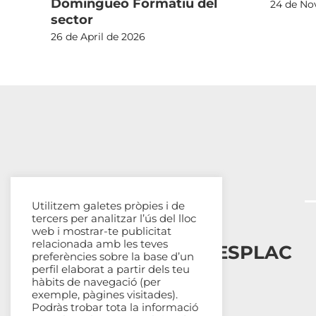
Domingueo Formatiu del
24 de No
sector
26 de April de 2026
Utilitzem galetes pròpies i de
tercers per analitzar l’ús del lloc
web i mostrar-te publicitat
relacionada amb les teves
Esplais Catalans, ESPLAC
preferències sobre la base d’un
perfil elaborat a partir dels teu
hàbits de navegació (per
Qui som
exemple, pàgines visitades).
Com ens organitzem
Podràs trobar tota la informació