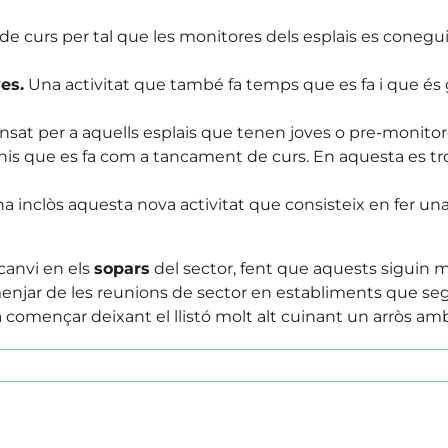
 de curs per tal que les monitores dels esplais es conegui
es.
Una activitat que també fa temps que es fa i que és g
ensat per a aquells esplais que tenen joves o pre-monitor
nis que es fa com a tancament de curs. En aquesta es tr
’ha inclòs aquesta nova activitat que consisteix en fer un
canvi en els
sopars
del sector, fent que aquests siguin
 menjar de les reunions de sector en establiments que seg
va començar deixant el llistó molt alt cuinant un arròs a