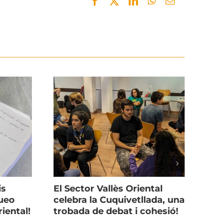
Facebook
Twitter
LinkedIn
WhatsApp
Email
is
El Sector Vallès Oriental
Of
ueo
celebra la Cuquivetllada, una
Co
iental!
trobada de debat i cohesió!
de