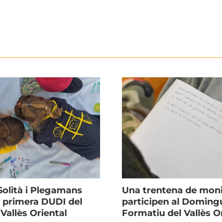
Solità i Plegamans
Una trentena de mon
a primera DUDI del
participen al Doming
Vallès Oriental
Formatiu del Vallès Or