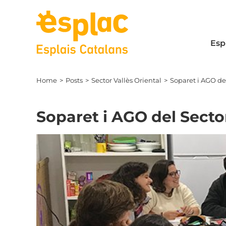
Skip
to
content
Esp
Home
Posts
Sector Vallès Oriental
Soparet i AGO del
Soparet i AGO del Sector
View
Larger
Image