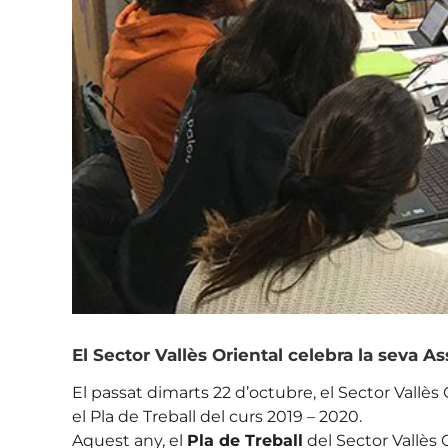
El Sector Vallès Oriental celebra la seva A
El passat dimarts 22 d’octubre, el Sector Vallès 
el Pla de Treball del curs 2019 – 2020.
Aquest any, el
Pla de Treball
del Sector Vallès O