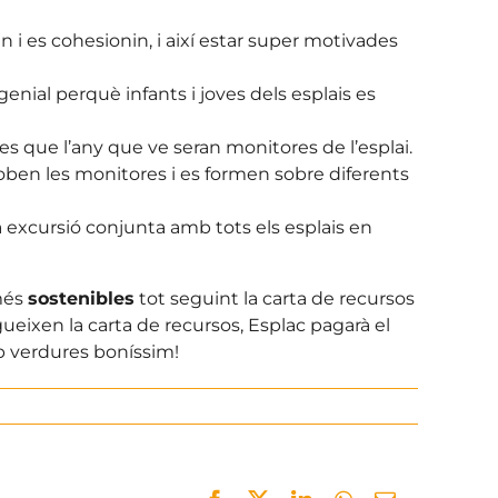
n i es cohesionin, i així estar super motivades
enial perquè infants i joves dels esplais es
es que l’any que ve seran monitores de l’esplai.
oben les monitores i es formen sobre diferents
a excursió conjunta amb tots els esplais en
 més
sostenibles
tot seguint la carta de recursos
ueixen la carta de recursos, Esplac pagarà el
mb verdures boníssim!