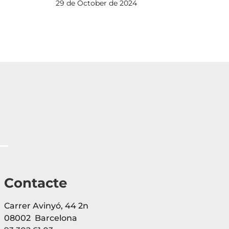
Val
29 de October de 2024
Or
22 
Contacte
Carrer Avinyó, 44 2n
08002 Barcelona