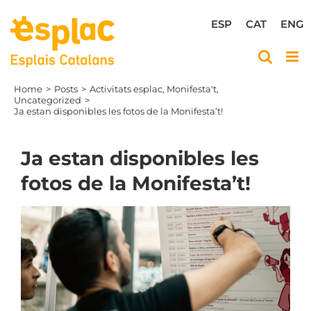
Skip
to
ESP
CAT
ENG
content
Home
Posts
Activitats esplac
Monifesta't
Uncategorized
Ja estan disponibles les fotos de la Monifesta’t!
Ja estan disponibles les
fotos de la Monifesta’t!
View
Larger
Image