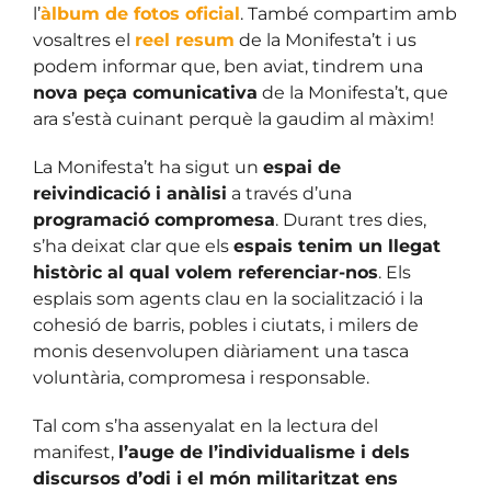
l’
àlbum de fotos oficial
. També compartim amb
vosaltres el
reel resum
de la Monifesta’t i us
podem informar que, ben aviat, tindrem una
nova peça comunicativa
de la Monifesta’t, que
ara s’està cuinant perquè la gaudim al màxim!
La Monifesta’t ha sigut un
espai de
reivindicació i anàlisi
a través d’una
programació compromesa
. Durant tres dies,
s’ha deixat clar que els
espais tenim un llegat
històric al qual volem referenciar-nos
. Els
esplais som agents clau en la socialització i la
cohesió de barris, pobles i ciutats, i milers de
monis desenvolupen diàriament una tasca
voluntària, compromesa i responsable.
Tal com s’ha assenyalat en la lectura del
manifest,
l’auge de l’individualisme i dels
discursos d’odi i el món militaritzat ens