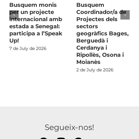
Busquem monis
Busquem
per un projecte
Coordinador/a de
internacional amb
Projectes dels
estada a Senegal:
sectors
participa a l’Speak
geogràfics Bages,
Up!
Berguedà i
Cerdanya i
7 de July de 2026
Ripollès, Osona i
Moianès
2 de July de 2026
Segueix-nos!