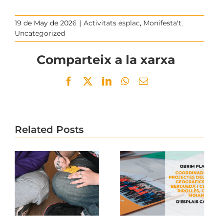
19 de May de 2026
|
Activitats esplac
,
Monifesta't
,
Uncategorized
Comparteix a la xarxa
Facebook
Twitter
LinkedIn
WhatsApp
Email
Related Posts