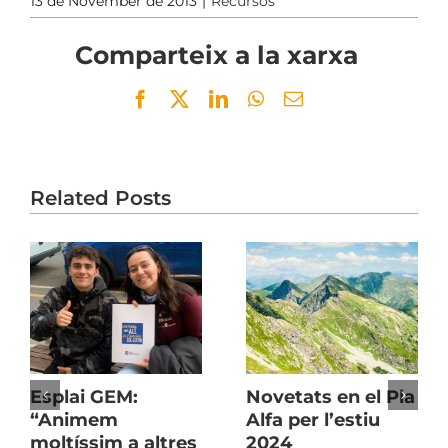
13 de November de 2013
|
Recursos
Comparteix a la xarxa
Facebook
Twitter
LinkedIn
WhatsApp
Email
Related Posts
Esplai GEM:
Novetats en el Pla
“Animem
Alfa per l’estiu
moltíssim a altres
2024