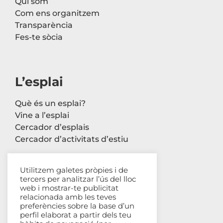
Qui som
Com ens organitzem
Transparència
Fes-te sòcia
L’esplai
Què és un esplai?
Vine a l’esplai
Cercador d’esplais
Cercador d’activitats d’estiu
Utilitzem galetes pròpies i de
tercers per analitzar l’ús del lloc
Contacte
web i mostrar-te publicitat
relacionada amb les teves
Carrer Avinyó, 44 2n
preferències sobre la base d’un
perfil elaborat a partir dels teu
08002 Barcelona