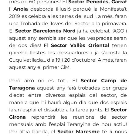
més de 60 persones! El
Sector Penedès, Garraf
i Anoia
desborda il·lusió perquè la Monifesta’t
2019 es celebra a les terres del sud i, a més, faran
una Trobada de Joves del Sector a la primavera.
El
Sector Barcelonès Nord
ja ha celebrat l’AGO i
aquest any sembla ser que les vesprades seran
de dos dies! El
Sector Vallès Oriental
tenen
gairebé llestes les dessuadores i ja s’acosta la
Cuquivetllada… dia 19 i 20 d’octubre! A més, faran
aquest any el primer CiM.
Però això no es tot… El
Sector Camp de
Tarragona
aquest any farà trobades per grups
d’edat entre diversos esplais del sector, de
manera que hi haurà algun dia que dos esplais
faran esplai el dissabte a la tarda junts. El
Sector
Girona
reprendrà les reunions de sector
mensuals amb l’esplai Teranyina de nou actiu!
Per altra banda, el
Sector Maresme
te 4 nous