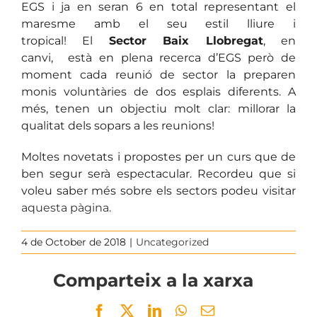
EGS i ja en seran 6 en total representant el
maresme amb el seu estil lliure i
tropical! El
Sector Baix Llobregat
, en
canvi,
està en plena recerca d’EGS però de
moment cada reunió de sector la preparen
monis voluntàries de dos esplais diferents. A
més, tenen un objectiu molt clar: millorar la
qualitat dels sopars a les reunions!
Moltes novetats i propostes per un curs que de
ben segur serà espectacular. Recordeu que si
voleu saber més sobre els sectors podeu visitar
aquesta pàgina.
4 de October de 2018
|
Uncategorized
Comparteix a la xarxa
Facebook
Twitter
LinkedIn
WhatsApp
Email