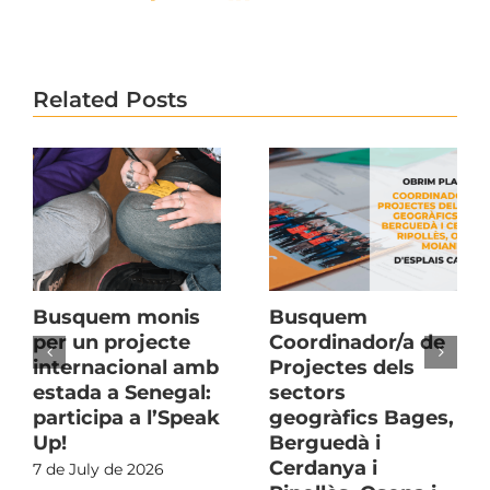
Related Posts
Busquem monis
Busquem
per un projecte
Coordinador/a de
internacional amb
Projectes dels
estada a Senegal:
sectors
participa a l’Speak
geogràfics Bages,
Up!
Berguedà i
Cerdanya i
7 de July de 2026