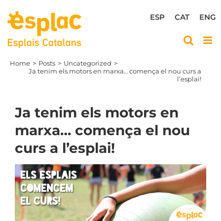
Skip
to
ESP
CAT
ENG
content
Home
Posts
Uncategorized
Ja tenim els motors en marxa… comença el nou curs a
l’esplai!
Ja tenim els motors en
marxa… comença el nou
curs a l’esplai!
View
Larger
Image